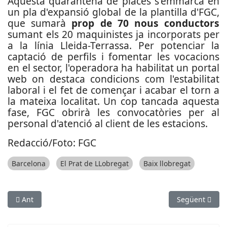
Aquesta quarantena de places s'emmarca en
un pla d'expansió global de la plantilla d'FGC,
que sumarà
prop de 70 nous conductors
sumant els 20 maquinistes ja incorporats per
a la línia Lleida-Terrassa. Per potenciar la
captació de perfils i fomentar les vocacions
en el sector, l'operadora ha habilitat un portal
web on destaca condicions com l'estabilitat
laboral i el fet de començar i acabar el torn a
la mateixa localitat. Un cop tancada aquesta
fase, FGC obrirà les convocatòries per al
personal d'atenció al client de les estacions.
Redacció/Foto: FGC
Barcelona
El Prat de LLobregat
Baix llobregat
Article anterior: L’AMB i l’Ajuntament del Prat reestructuren l
Article següent
Ant
Següent