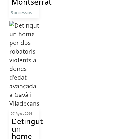
Montserrat
Successos
07 Agost 2026
Detingut
un
home