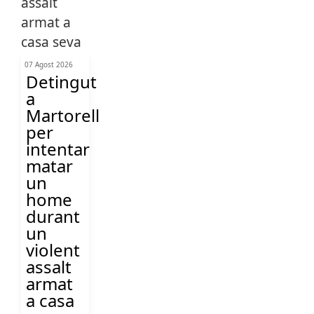
07 Agost 2026
Detingut
a
Martorell
per
intentar
matar
un
home
durant
un
violent
assalt
armat
a casa