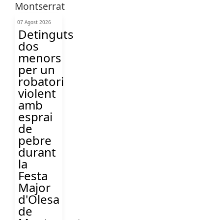
07 Agost 2026
Detinguts
dos
menors
per un
robatori
violent
amb
esprai
de
pebre
durant
la
Festa
Major
d'Olesa
de