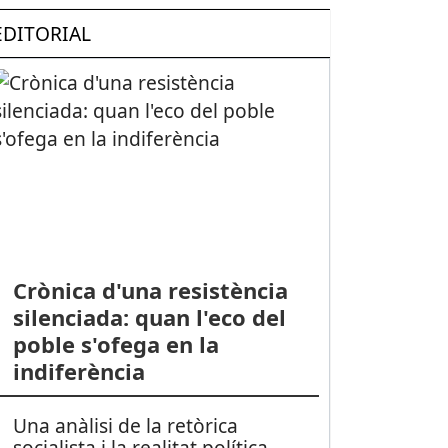
EDITORIAL
Crònica d'una resistència
silenciada: quan l'eco del
poble s'ofega en la
indiferència
Una anàlisi de la retòrica
socialista i la realitat política