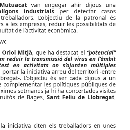
Mutuacat
van engegar ahir dijous una
olígons industrials
per detectar casos
reballadors. L’objectiu de la patronal és
s a les empreses, reduir les possibilitats de
nuïtat de l’activitat econòmica.
r
Oriol Mitjà
, que ha destacat el
“potencial”
m reduir la transmissió del virus en l’àmbit
est en activitats on s’ajunten múltiples
portar la iniciativa arreu del territori -entre
bregat-. L’objectiu és ser cada dijous a un
 de complementar les polítiques públiques de
ròximes setmanes ja hi ha concertades visites
Fruitós de Bages,
Sant Feliu de Llobregat
,
a iniciativa citen els treballadors en unes