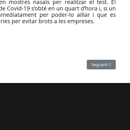
en mostres nasals per realitzar el test. El
de Covid-19 s’obté en un quart d’hora i, si un
 immediatament per poder-lo aïllar i que es
ies per evitar brots a les empreses.
l professorat de les escoles de Gavà
Article següent: Pr
Següent