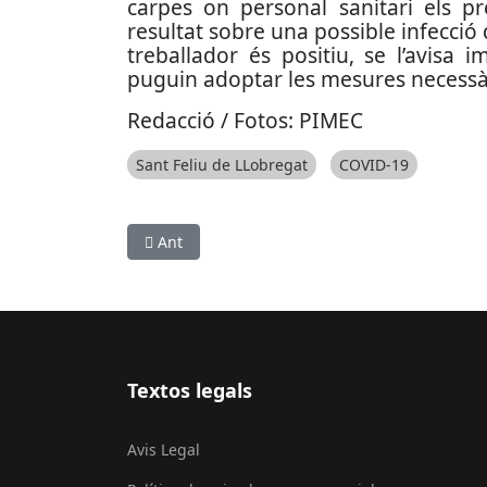
carpes on personal sanitari els pr
resultat sobre una possible infecció 
treballador és positiu, se l’avisa
puguin adoptar les mesures necessàr
Redacció / Fotos: PIMEC
Sant Feliu de LLobregat
COVID-19
Article anterior: Mascaretes transparents per a
Ant
Textos legals
Avis Legal