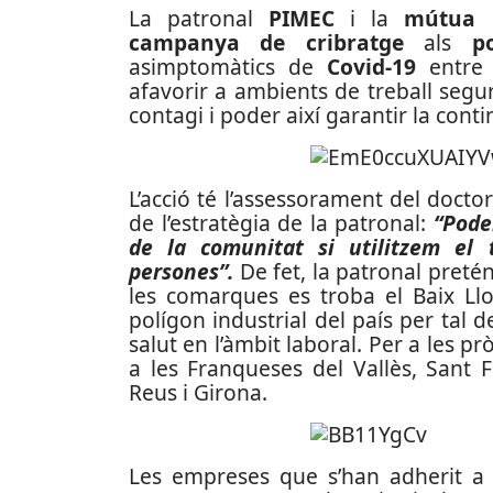
La patronal
PIMEC
i la
mútua 
campanya de cribratge
als
p
asimptomàtics de
Covid-19
entre t
afavorir a ambients de treball segur
contagi i poder així garantir la conti
L’acció té l’assessorament del docto
de l’estratègia de la patronal:
“Pode
de la comunitat si utilitzem el t
persones”.
De fet, la patronal pretén 
les comarques es troba el Baix Llo
polígon industrial del país per tal
salut en l’àmbit laboral. Per a les p
a les Franqueses del Vallès, Sant 
Reus i Girona.
Les empreses que s’han adherit a l