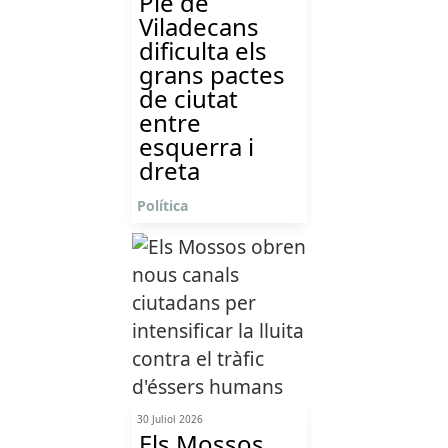
Ple de
Viladecans
dificulta els
grans pactes
de ciutat
entre
esquerra i
dreta
Política
30 Juliol 2026
Els Mossos