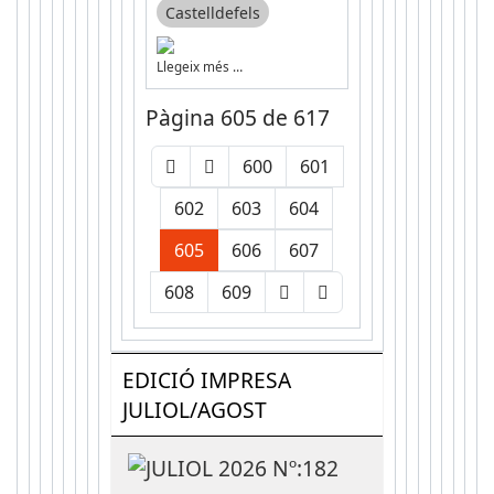
Castelldefels
Llegeix més …
Pàgina 605 de 617
600
601
602
603
604
605
606
607
608
609
EDICIÓ IMPRESA
JULIOL/AGOST