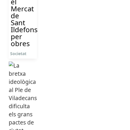
el
Mercat
de
Sant
Ildefons
per
obres
Societat