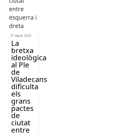
01 Agost 2026
La
bretxa
ideològica
al Ple
de
Viladecans
dificulta
els
grans
pactes
de
ciutat
entre