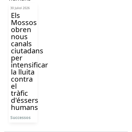
30 Juliol 2026
Els
Mossos
obren
nous
canals
ciutadans
per
intensificar
la lluita
contra
el
tràfic
d'éssers
humans
Successos