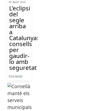
06 Agost 2026
L’eclipsi
del
segle
arriba
a
Catalunya:
consells
per
gaudir-
lo amb
seguretat
Societat