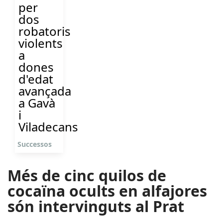
per
dos
robatoris
violents
a
dones
d'edat
avançada
a Gavà
i
Viladecans
Successos
Més de cinc quilos de
cocaïna ocults en alfajores
són intervinguts al Prat