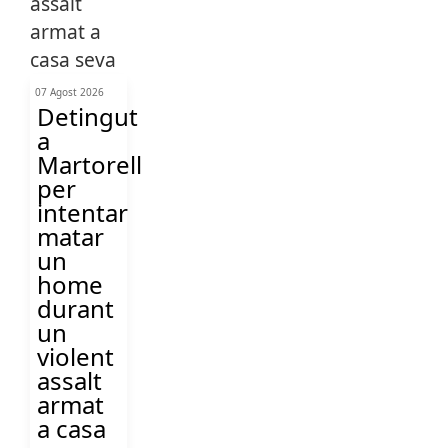
07 Agost 2026
Detingut
a
Martorell
per
intentar
matar
un
home
durant
un
violent
assalt
armat
a casa