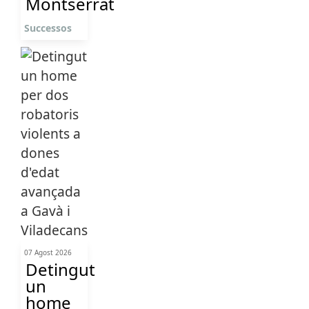
Montserrat
Successos
07 Agost 2026
Detingut
un
home