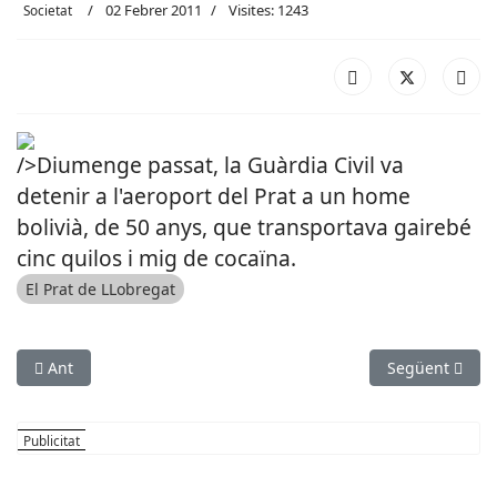
02 Febrer 2011
Visites: 1243
Societat
/>Diumenge passat, la Guàrdia Civil va
detenir a l'aeroport del Prat a un home
bolivià, de 50 anys, que transportava gairebé
cinc quilos i mig de cocaïna.
El Prat de LLobregat
Article anterior: Arriba a Begues la V Jornada Comarcal de Jov
Article següen
Ant
Següent