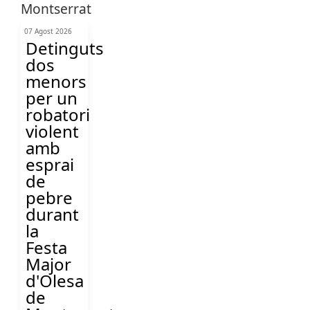
07 Agost 2026
Detinguts
dos
menors
per un
robatori
violent
amb
esprai
de
pebre
durant
la
Festa
Major
d'Olesa
de