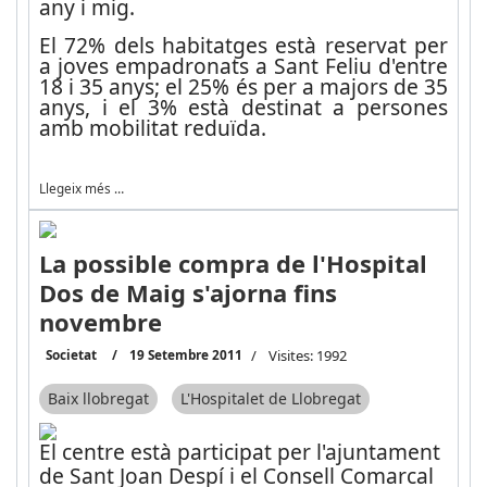
any i mig.
El 72% dels habitatges està reservat per
a joves empadronats a Sant Feliu d'entre
18 i 35 anys; el 25% és per a majors de 35
anys, i el 3% està destinat a persones
amb mobilitat reduïda.
Llegeix més …
La possible compra de l'Hospital
Dos de Maig s'ajorna fins
novembre
Societat
19 Setembre 2011
Visites: 1992
Baix llobregat
L'Hospitalet de Llobregat
El centre està participat per l'ajuntament
de Sant Joan Despí i el Consell Comarcal