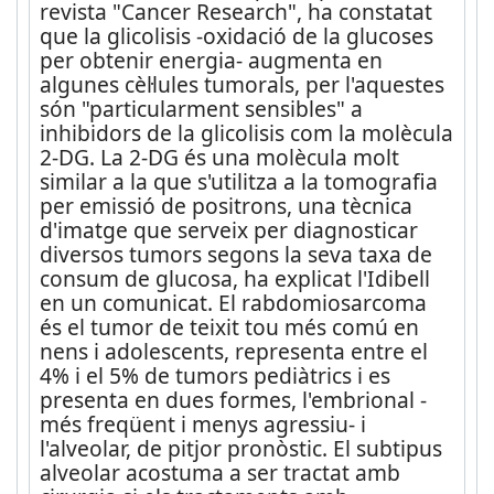
revista "Cancer Research", ha constatat
que la glicolisis -oxidació de la glucoses
per obtenir energia- augmenta en
algunes cèl·lules tumorals, per l'aquestes
són "particularment sensibles" a
inhibidors de la glicolisis com la molècula
2-DG. La 2-DG és una molècula molt
similar a la que s'utilitza a la tomografia
per emissió de positrons, una tècnica
d'imatge que serveix per diagnosticar
diversos tumors segons la seva taxa de
consum de glucosa, ha explicat l'Idibell
en un comunicat. El rabdomiosarcoma
és el tumor de teixit tou més comú en
nens i adolescents, representa entre el
4% i el 5% de tumors pediàtrics i es
presenta en dues formes, l'embrional -
més freqüent i menys agressiu- i
l'alveolar, de pitjor pronòstic. El subtipus
alveolar acostuma a ser tractat amb