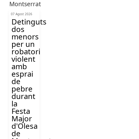
07 Agost 2026
Detinguts
dos
menors
per un
robatori
violent
amb
esprai
de
pebre
durant
la
Festa
Major
d'Olesa
de