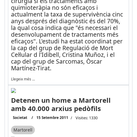
cirurgia si els tractaments amb
quimioteràpia no són eficaços i
actualment la taxa de supervivència cinc
anys després del diagnòstic és del 70%,
la qual cosa indica que "és necessari el
desenvolupament de tractaments més
eficaços". L'estudi ha estat coordinat per
la cap del grup de Regulació de Mort
Cel·lular d l'Idibell, Cristina Muñoz, i el
cap del grup de Sarcomas, Òscar
Martínez-Tirat.
Llegeix més …
Detenen un home a Martorell
amb 40.000 arxius pedòfils
Societat
15 Setembre 2011
Visites: 1330
Martorell