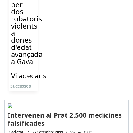
per
dos
robatoris
violents
a
dones
d'edat
avançada
a Gavà
i
Viladecans
Successos
Intervenen al Prat 2.500 medicines
falsificades
Societat
27 Setembre 2011
Visites: 1382