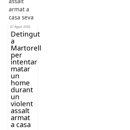
07 Agost 2026
Detingut
a
Martorell
per
intentar
matar
un
home
durant
un
violent
assalt
armat
a casa