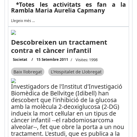
*Totes les activitats es fan a la
Rambla Maria Aurelia Capmany
Llegeix més …
Descobreixen un tractament
contra el càncer infantil
Societat
15 Setembre 2011
Visites: 1998
Baix llobregat
L'Hospitalet de Llobregat
Investigadors de l'Institut d'Investigació
Biomèdica de Bellvitge (Idibell) han
descobert que l'inhibició de la glucosa
amb la molècula 2-deoxiglucosa (2-DG)
indueix la mort cel·lular en un tipus de
càncer infantil --el rabdomiosarcoma
alveolar--, fet que obre la porta a un nou
tractament. L'estudi, que es publica a la