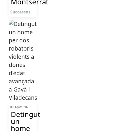
Montserrat
Successos
07 Agost 2026
Detingut
un
home