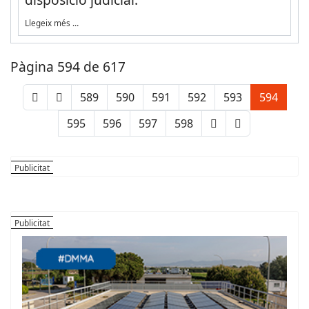
Llegeix més …
Pàgina 594 de 617
589
590
591
592
593
594
595
596
597
598