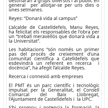
destinaran a grups diversos i al públic en
general per allotjar-se per uns dies o
unes setmanes.
Reyes: “Donará vida al campus”
L'alcalde de Castelldefels, Manu Reyes,
ha felicitat els responsables de l'obra per
un “treball meravellós que donarà vida a
la Universitat”
.
Les habitacions “són només un primer
pas del procés de creixement d'una
comunitat científica a Catelldefels que
esdevindrà un referent en recerca i
docència”, ha afegit l’alcalde Reyes.
Recerca i connexió amb empreses
El PMT és un parc científic i tecnològic
impulsat per la Generalitat, el Consell
Comarcal del Baix Llobregat,
l'Ajuntament de Castelldefels i la UPC.
S’hi promou i potencia la formació, la