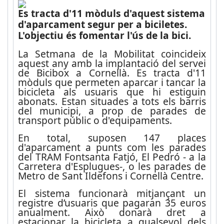
Es tracta d'11 mòduls d'aquest sistema
d'aparcament segur per a biciletes.
L'objectiu és fomentar l'ús de la bici.
La Setmana de la Mobilitat coincideix
aquest any amb la implantació del servei
de Bicibox a Cornellà. Es tracta d'11
mòduls que permeten aparcar i tancar la
bicicleta als usuaris que hi estiguin
abonats. Estan situades a tots els barris
del municipi, a prop de parades de
transport públic o d'equipaments.
En total, suposen 147 places
d'aparcament a punts com les parades
del TRAM Fontsanta Fatjó, El Pedró - a la
Carretera d'Esplugues-, o les parades de
Metro de Sant Ildefons i Cornellà Centre.
El sistema funcionarà mitjançant un
registre d’usuaris que pagaran 35 euros
anualment. Això donarà dret a
estacionar la bicicleta a qualsevol dels