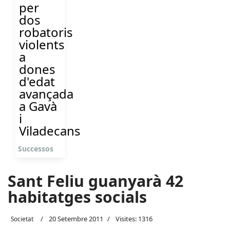
per
dos
robatoris
violents
a
dones
d'edat
avançada
a Gavà
i
Viladecans
Successos
Sant Feliu guanyarà 42
habitatges socials
20 Setembre 2011
Visites: 1316
Societat