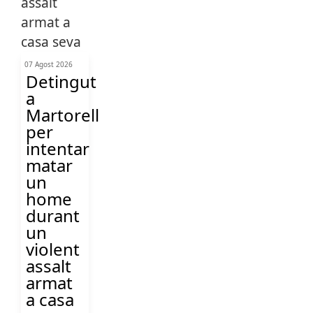
07 Agost 2026
Detingut
a
Martorell
per
intentar
matar
un
home
durant
un
violent
assalt
armat
a casa