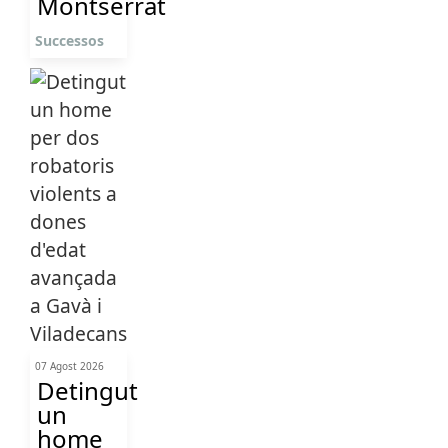
Montserrat
Successos
07 Agost 2026
Detingut
un
home