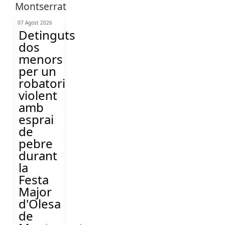
07 Agost 2026
Detinguts
dos
menors
per un
robatori
violent
amb
esprai
de
pebre
durant
la
Festa
Major
d'Olesa
de