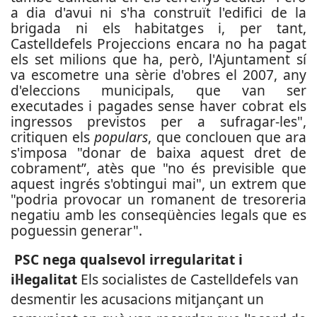
a dia d'avui ni s'ha construït l'edifici de la
brigada ni els habitatges i, per tant,
Castelldefels Projeccions encara no ha pagat
els set milions que ha, però, l'Ajuntament sí
va escometre una sèrie d'obres el 2007, any
d'eleccions municipals, que van ser
executades i pagades sense haver cobrat els
ingressos previstos per a sufragar-les",
critiquen els
populars
, que conclouen que ara
s'imposa "donar de baixa aquest dret de
cobrament”, atès que "no és previsible que
aquest ingrés s'obtingui mai", un extrem que
"podria provocar un romanent de tresoreria
negatiu amb les conseqüències legals que es
poguessin generar".
PSC nega qualsevol irregularitat i
il·legalitat
Els socialistes de Castelldefels van
desmentir les acusacions mitjançant un