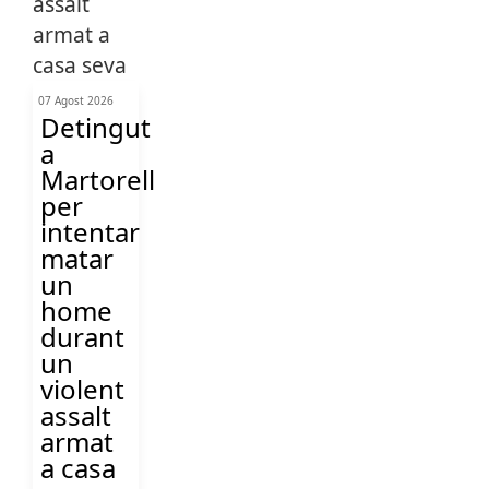
07 Agost 2026
Detingut
a
Martorell
per
intentar
matar
un
home
durant
un
violent
assalt
armat
a casa