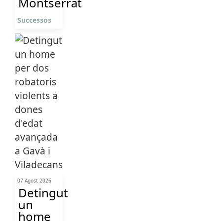
Montserrat
Successos
07 Agost 2026
Detingut
un
home