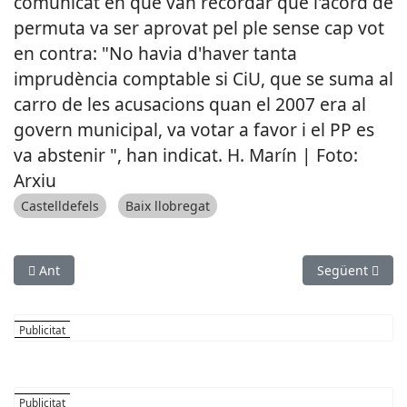
comunicat en què van recordar que l'acord de
permuta va ser aprovat pel ple sense cap vot
en contra: "No havia d'haver tanta
imprudència comptable si CiU, que se suma al
carro de les acusacions quan el 2007 era al
govern municipal, va votar a favor i el PP es
va abstenir ", han indicat. H. Marín | Foto:
Arxiu
Castelldefels
Baix llobregat
Article anterior: El Papiol, amb les factures als proveïdors pa
Article següen
Ant
Següent