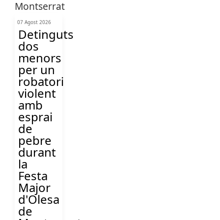
07 Agost 2026
Detinguts
dos
menors
per un
robatori
violent
amb
esprai
de
pebre
durant
la
Festa
Major
d'Olesa
de