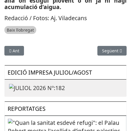
allà on estigui plovent o on ja hi hagi
acumulació d'aigua.
Redacció / Fotos: Aj. Viladecans
Baix llobregat
Article anterior: La Festa de la Platja del Prat arriba a la tercer
Article següent
Ant
Següent
EDICIÓ IMPRESA JULIOL/AGOST
REPORTATGES