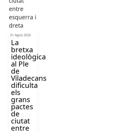
01 Agost 2026
La
bretxa
ideològica
al Ple
de
Viladecans
dificulta
els
grans
pactes
de
ciutat
entre