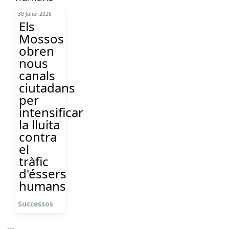
30 Juliol 2026
Els
Mossos
obren
nous
canals
ciutadans
per
intensificar
la lluita
contra
el
tràfic
d'éssers
humans
Successos