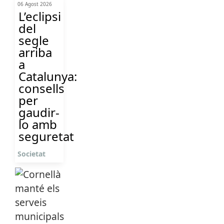
06 Agost 2026
L’eclipsi
del
segle
arriba
a
Catalunya:
consells
per
gaudir-
lo amb
seguretat
Societat