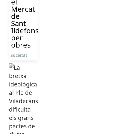
el
Mercat
de
Sant
Ildefons
per
obres
Societat