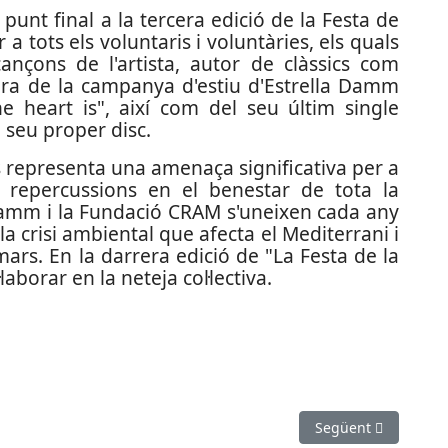
unt final a la tercera edició de la Festa de
a tots els voluntaris i voluntàries, els quals
nçons de l'artista, autor de clàssics com
nora de la campanya d'estiu d'Estrella Damm
 heart is", així com del seu últim single
seu proper disc.
s representa una amenaça significativa per a
r repercussions en el benestar de tota la
 Damm i la Fundació CRAM s'uneixen cada any
la crisi ambiental que afecta el Mediterrani i
mars. En la darrera edició de "La Festa de la
aborar en la neteja col·lectiva.
tzació d’un tram de la riera de Can Soler
Article següent: S’a
Següent