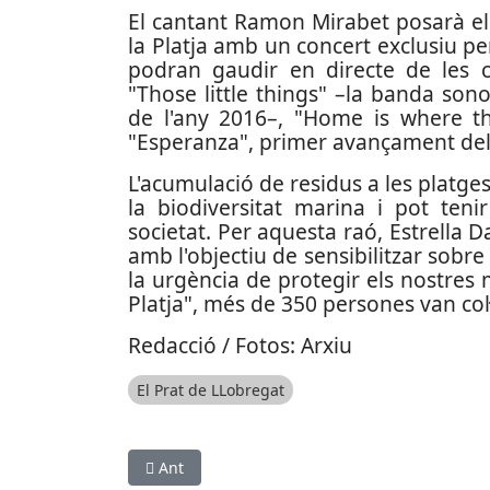
El cantant Ramon Mirabet posarà el p
la Platja amb un concert exclusiu per 
podran gaudir en directe de les ca
"Those little things" –la banda so
de l'any 2016–, "Home is where the
"Esperanza", primer avançament del 
L'acumulació de residus a les platge
la biodiversitat marina i pot teni
societat. Per aquesta raó, Estrella
amb l'objectiu de sensibilitzar sobre 
la urgència de protegir els nostres 
Platja", més de 350 persones van col·l
Redacció / Fotos: Arxiu
El Prat de LLobregat
Article anterior: S'inicien les obres de naturali
Ant