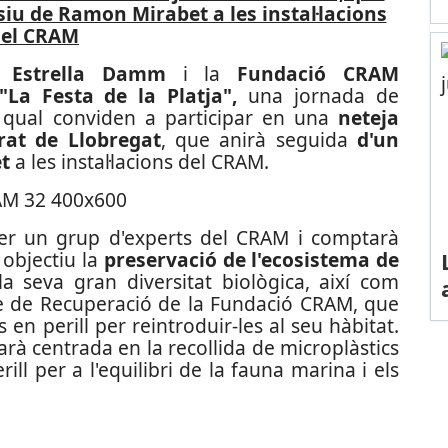
siu de Ramon Mirabet a les instal·lacions
del CRAM
, Estrella Damm
i la
Fundació CRAM
"La Festa de la Platja",
una jornada de
qual conviden a participar en una
neteja
Prat de Llobregat
, que anirà seguida
d'un
t
a les instal·lacions del CRAM.
per un grup d'experts del CRAM i comptarà
objectiu la
preservació de l'ecosistema de
la seva gran diversitat biològica, així com
re de Recuperació de la Fundació CRAM, que
 en perill per reintroduir-les al seu hàbitat.
tarà centrada en la recollida de microplàstics
ill per a l'equilibri de la fauna marina i els