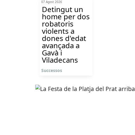
07 Agost 2026
Detingut un
home per dos
robatoris
violents a
dones d'edat
avançada a
Gavà i
Viladecans
Successos