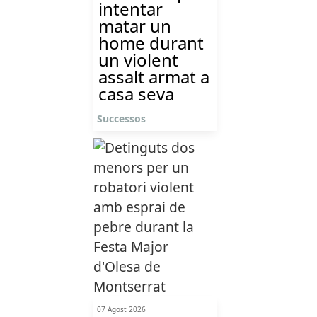
intentar
matar un
home durant
un violent
assalt armat a
casa seva
Successos
07 Agost 2026