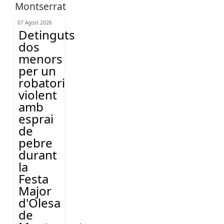
07 Agost 2026
Detinguts
dos
menors
per un
robatori
violent
amb
esprai
de
pebre
durant
la
Festa
Major
d'Olesa
de