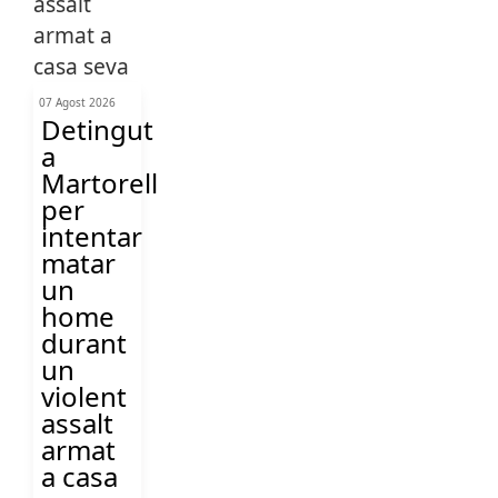
07 Agost 2026
Detingut
a
Martorell
per
intentar
matar
un
home
durant
un
violent
assalt
armat
a casa