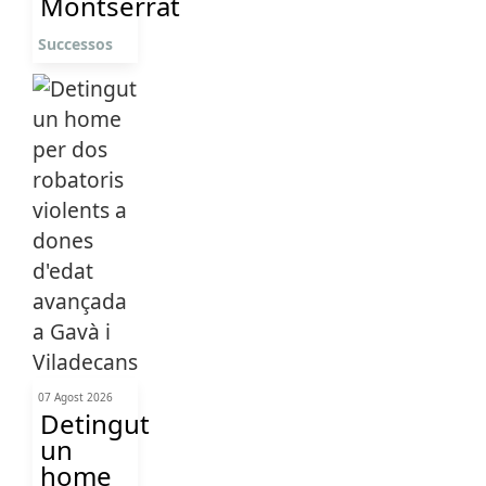
Montserrat
Successos
07 Agost 2026
Detingut
un
home