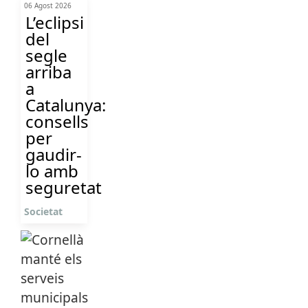
06 Agost 2026
L’eclipsi
del
segle
arriba
a
Catalunya:
consells
per
gaudir-
lo amb
seguretat
Societat