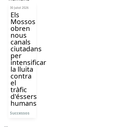
30 Juliol 2026
Els
Mossos
obren
nous
canals
ciutadans
per
intensificar
la lluita
contra
el
tràfic
d'éssers
humans
Successos