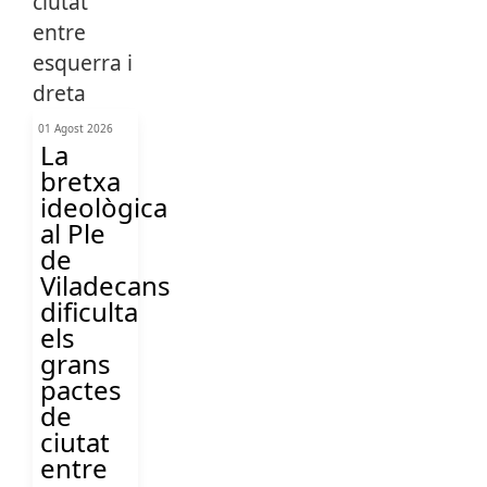
01 Agost 2026
La
bretxa
ideològica
al Ple
de
Viladecans
dificulta
els
grans
pactes
de
ciutat
entre