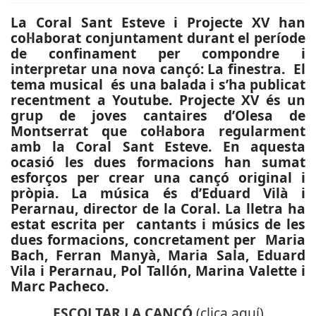
La Coral Sant Esteve i Projecte XV han
col·laborat conjuntament durant el període
de confinament per compondre i
interpretar una nova cançó: La finestra. El
tema musical és una balada i s’ha publicat
recentment a Youtube. Projecte XV és un
grup de joves cantaires d’Olesa de
Montserrat que col·labora regularment
amb la Coral Sant Esteve. En aquesta
ocasió les dues formacions han sumat
esforços per crear una cançó original i
pròpia. La música és d’Eduard Vilà i
Perarnau, director de la Coral. La lletra ha
estat escrita per cantants i músics de les
dues formacions, concretament per Maria
Bach, Ferran Manyà, Maria Sala, Eduard
Vila i Perarnau, Pol Tallón, Marina Valette i
Marc Pacheco.
ESCOLTAR LA CANÇÓ
(clica aquí)