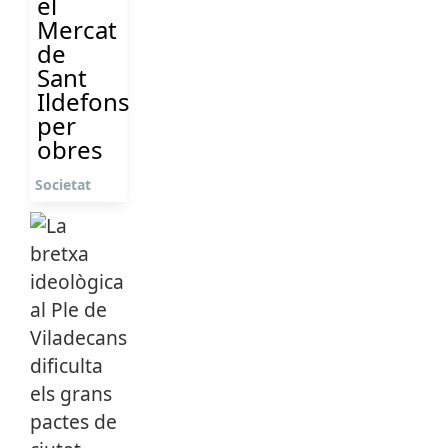
el
Mercat
de
Sant
Ildefons
per
obres
Societat