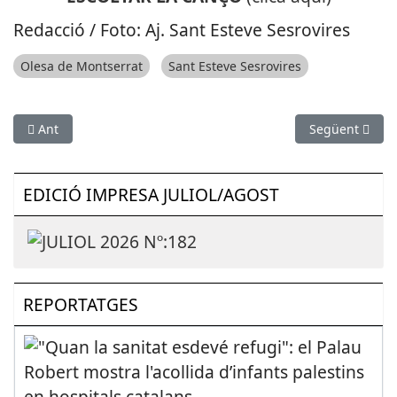
Redacció / Foto: Aj. Sant Esteve Sesrovires
Olesa de Montserrat
Sant Esteve Sesrovires
Article anterior: CRISI COVID-19: El Festival de Arte Flamenco 
Article següen
Ant
Següent
EDICIÓ IMPRESA JULIOL/AGOST
REPORTATGES