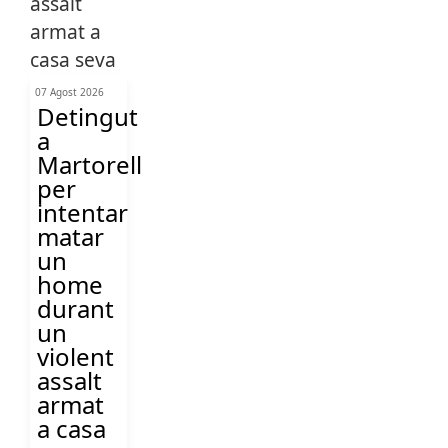
07 Agost 2026
Detingut
a
Martorell
per
intentar
matar
un
home
durant
un
violent
assalt
armat
a casa