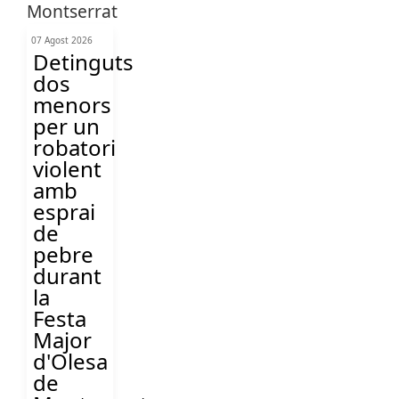
07 Agost 2026
Detinguts
dos
menors
per un
robatori
violent
amb
esprai
de
pebre
durant
la
Festa
Major
d'Olesa
de