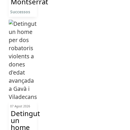
Montserrat
Successos
07 Agost 2026
Detingut
un
home