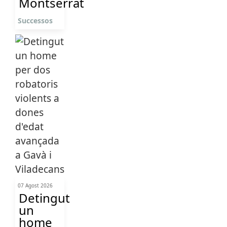
Montserrat
Successos
07 Agost 2026
Detingut
un
home