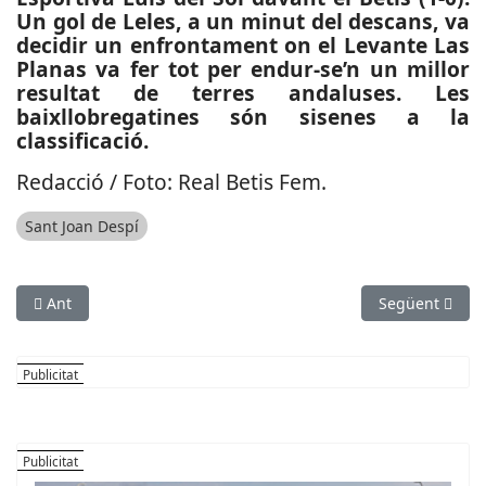
Un gol de Leles, a un minut del descans, va
decidir un enfrontament on el Levante Las
Planas va fer tot per endur-se’n un millor
resultat de terres andaluses. Les
baixllobregatines són sisenes a la
classificació.
Redacció / Foto: Real Betis Fem.
Sant Joan Despí
Article anterior: ESPORTS (BÀSQUET, LLIGA EBA): La reacció ma
Article següe
Ant
Següent