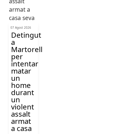
07 Agost 2026
Detingut
a
Martorell
per
intentar
matar
un
home
durant
un
violent
assalt
armat
a casa