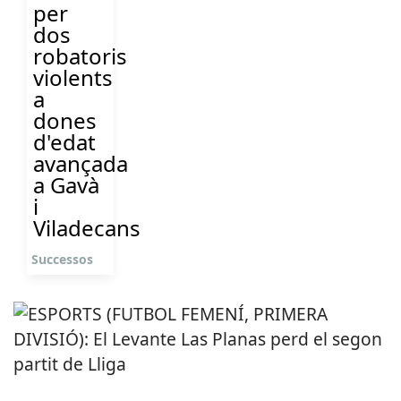
per
dos
robatoris
violents
a
dones
d'edat
avançada
a Gavà
i
Viladecans
Successos