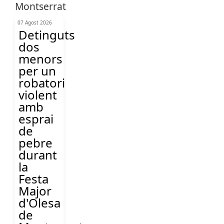
07 Agost 2026
Detinguts
dos
menors
per un
robatori
violent
amb
esprai
de
pebre
durant
la
Festa
Major
d'Olesa
de