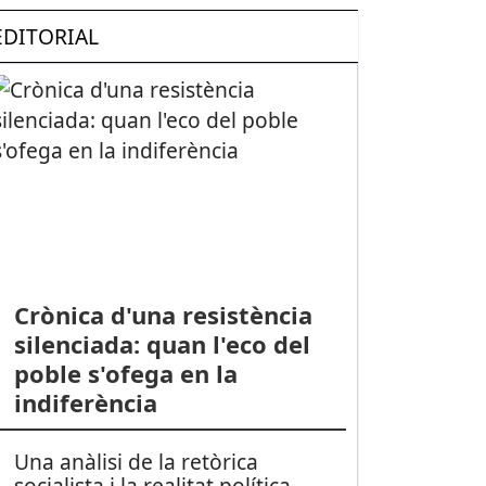
EDITORIAL
Crònica d'una resistència
silenciada: quan l'eco del
poble s'ofega en la
indiferència
Una anàlisi de la retòrica
socialista i la realitat política