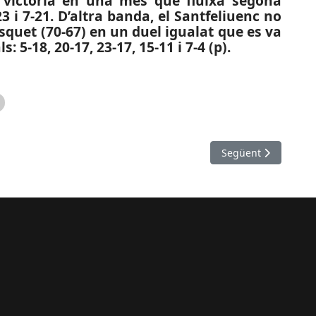
 victòria en una més que fluixa segona
-23 i 7-21. D’altra banda, el Santfeliuenc no
quet (70-67) en un duel igualat que es va
: 5-18, 20-17, 23-17, 15-11 i 7-4 (p).
nten a trets amb una arma simulada un agent immobiliari
Article següent: ES
Següent