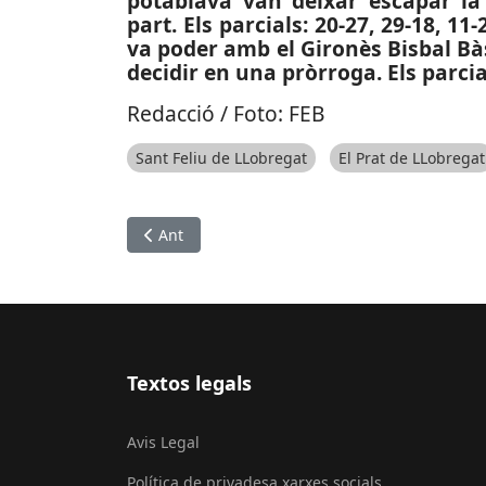
potablava van deixar escapar la
part. Els parcials: 20-27, 29-18, 11
va poder amb el Gironès Bisbal Bàs
decidir en una pròrroga. Els parcials
Redacció / Foto: FEB
Sant Feliu de LLobregat
El Prat de LLobregat
Article anterior: SUCCESSOS: Uns ocupes espa
Ant
Textos legals
Avis Legal
Política de privadesa xarxes socials