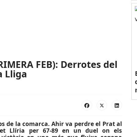
IMERA FEB): Derrotes del
a Lliga
s de la comarca. Ahir va perdre el Prat al
et Llíria per 67-89 en un duel on els