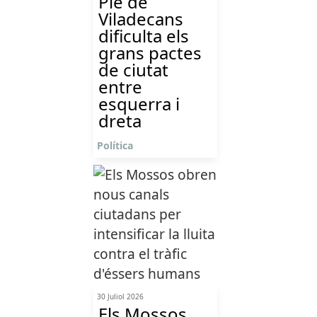
Ple de
Viladecans
dificulta els
grans pactes
de ciutat
entre
esquerra i
dreta
Política
30 Juliol 2026
Els Mossos