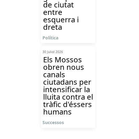
de ciutat
entre
esquerra i
dreta
Política
30 Juliol 2026
Els Mossos
obren nous
canals
ciutadans per
intensificar la
lluita contra el
tràfic d'éssers
humans
Successos