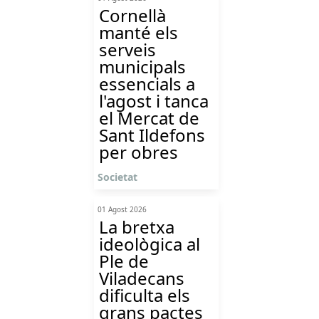
Cornellà
manté els
serveis
municipals
essencials a
l'agost i tanca
el Mercat de
Sant Ildefons
per obres
Societat
01 Agost 2026
La bretxa
ideològica al
Ple de
Viladecans
dificulta els
grans pactes