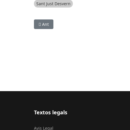
Sant Just Desvern
Article anterior: SOCIETAT: Sant Vicenç dels Hor
Ant
Textos legals
Avis Legal