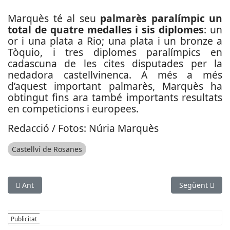
Marquès té al seu
palmarès paralímpic un
total de quatre medalles i sis diplomes
: un
or i una plata a Rio; una plata i un bronze a
Tòquio, i tres diplomes paralímpics en
cadascuna de les cites disputades per la
nedadora castellvinenca. A més a més
d’aquest important palmarès, Marquès ha
obtingut fins ara també importants resultats
en competicions i europees.
Redacció / Fotos: Núria Marquès
Castellví de Rosanes
Article anterior: La Cursa Solidària de Reis de Cornellà arriba 
Article següent
Ant
Següent