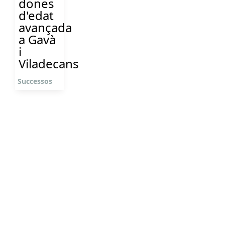
dones
d'edat
avançada
a Gavà
i
Viladecans
Successos