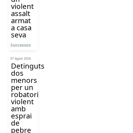
violent
assalt
armat
a casa
seva
Successos
07 Agost 2026
Detinguts
dos
menors
per un
robatori
violent
amb
esprai
de
pebre