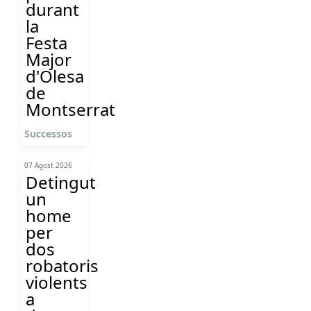
durant
la
Festa
Major
d'Olesa
de
Montserrat
Successos
07 Agost 2026
Detingut
un
home
per
dos
robatoris
violents
a