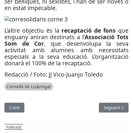
ser bèl·liques, ni sexistes, i han de ser noves o
en estat impecable.
L’altre objectiu és la
recaptació de fons
que
enguany aniran destinats a l’
Associació Tots
Som de Cor
, que desenvolupa la seva
activitat amb alumnes amb necessitats
especials a la seva educació. L’organització
donarà el 100% de la recaptació.
Redacció / Foto: JJ Vico-Juanjo Toledo
Cornellà de LLobregat
Article anterior: Acord de patrocini entre l’HC Sant Just i Sene
Article següent
Ant
Següent