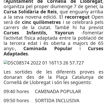
l’
Ajuntament de Cornellà de Llobregat
,
organitza pel proper diumenge 7 de gener, la
Cursa Solidària de Reis
, que enguany arriba
a la seva novena edició. El
recorregut
Open
serà de
cinc quilòmetres
i se celebrarà pels
carrers de la ciutat. També hi ha previst
Curses Infantils, Yayorun
-fomentar
l'activitat física adaptada entre la població de
la tercera edat i és oberta a majors de 65
anys-,
Caminada Popular
i
Curses
Adaptades
.
Les sortides de les diferents proves es
donaran des de la Plaça Catalunya de
Cornellà de Llobregat i són les següents:
09:40 hores CAMINADA POPULAR
09:50 hores SORTIDA INCLUSIVA