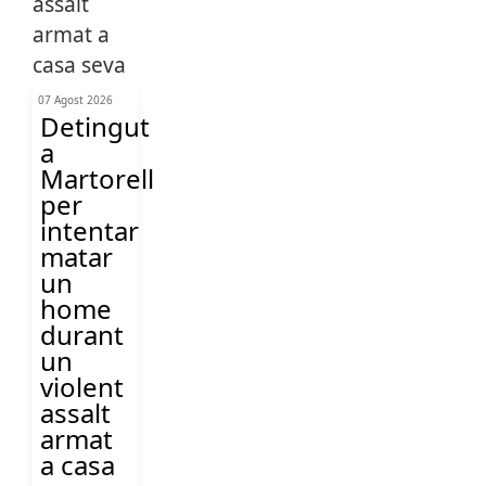
07 Agost 2026
Detingut
a
Martorell
per
intentar
matar
un
home
durant
un
violent
assalt
armat
a casa