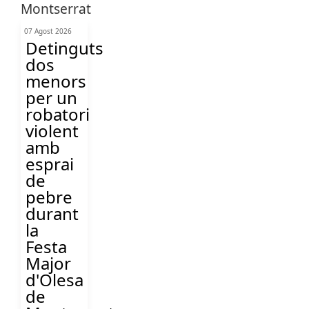
07 Agost 2026
Detinguts
dos
menors
per un
robatori
violent
amb
esprai
de
pebre
durant
la
Festa
Major
d'Olesa
de