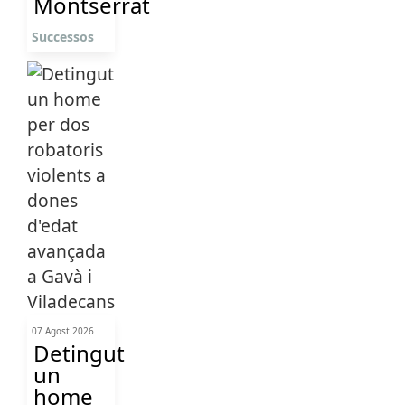
Montserrat
Successos
07 Agost 2026
Detingut
un
home