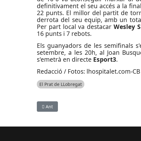
definitivament el seu accés a la fi
22 punts. El millor del partit de tor
derrota del seu equip, amb un total
Per part local va destacar
Wesley 
16 punts i 7 rebots.
Els guanyadors de les semifinals s
setembre, a les 20h, al Joan Busqu
s'emetrà en directe
Esport3
.
Redacció / Fotos: lhospitalet.com-CB
El Prat de LLobregat
Article anterior: Enrique i Ouboukir guanyen la
Ant