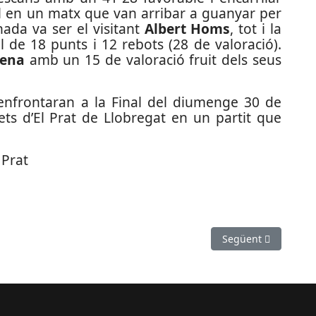
nal en un matx que van arribar a guanyar per
nada va ser el visitant
Albert Homs
, tot i la
 de 18 punts i 12 rebots (28 de valoració).
Sena
amb un 15 de valoració fruit dels seus
'enfrontaran a la Final del diumenge 30 de
ets d’El Prat de Llobregat en un partit que
 Prat
 Cursa Solidaria de Sant Just
Article següent: Co
Següent