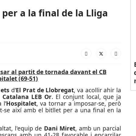
 per a la final de la Lliga
sar al partit de tornada davant el CB
italet (69-51)
uets
d’
El Prat de Llobregat
, va acollir ahir la
a Catalana LEB Or
. El conjunt local, que ja
 l’
Hospitalet
, va tornar a imposar-se, però
se així amb el bitllet per a una final en la
ltat, l'equip de
Dani Miret
, amb un parcial
scans amb un 41-28 favorable i encarrilar