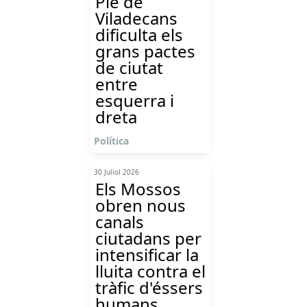
Ple de
Viladecans
dificulta els
grans pactes
de ciutat
entre
esquerra i
dreta
Política
30 Juliol 2026
Els Mossos
obren nous
canals
ciutadans per
intensificar la
lluita contra el
tràfic d'éssers
humans