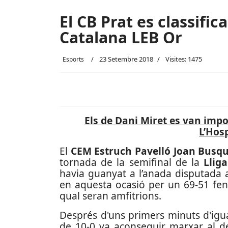
El CB Prat es classifica
Catalana LEB Or
23 Setembre 2018
Visites: 1475
Esports
Els de Dani Miret es van impo
L’Hosp
El
CEM Estruch Pavelló Joan Busq
tornada de la semifinal de la
Llig
havia guanyat a l’anada disputada a
en aquesta ocasió per un 69-51 fent-
qual seran amfitrions.
Després d'uns primers minuts d'igua
de 10-0 va aconseguir marxar al de