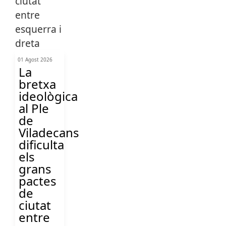
01 Agost 2026
La
bretxa
ideològica
al Ple
de
Viladecans
dificulta
els
grans
pactes
de
ciutat
entre