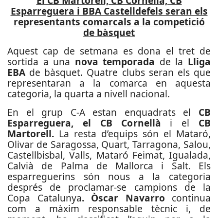
El CB Martorell, CB Cornellà, CB
Esparreguera i BBA Castelldefels seran els
representants comarcals a la competició
de bàsquet
Aquest cap de setmana es dona el tret de
sortida a una
nova temporada
de la
Lliga
EBA
de bàsquet. Quatre clubs seran els que
representaran a la comarca en aquesta
categoria, la quarta a nivell nacional.
En el grup C-A estan enquadrats el
CB
Esparreguera, el CB Cornellà
i el
CB
Martorell.
La resta d’equips són el Mataró,
Olivar de Saragossa, Quart, Tarragona, Salou,
Castellbisbal, Valls, Mataró Feimat, Igualada,
Calvià de Palma de Mallorca i Salt. Els
esparreguerins són nous a la categoria
després de proclamar-se campions de la
Copa Catalunya
. Òscar Navarro
continua
com a màxim responsable tècnic i, de