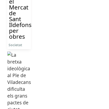
el
Mercat
de
Sant
Ildefons
per
obres
Societat