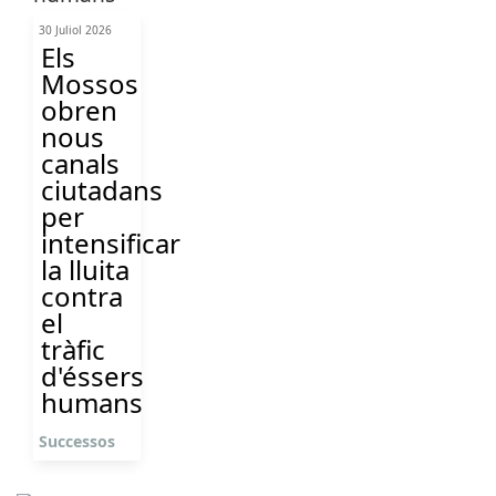
30 Juliol 2026
Els
Mossos
obren
nous
canals
ciutadans
per
intensificar
la lluita
contra
el
tràfic
d'éssers
humans
Successos