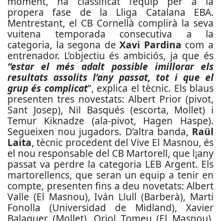
moment, ha classificat l’equip per a la
propera fase de la Lliga Catalana EBA.
Mentrestant, el CB Cornellà complirà la seva
vuitena temporada consecutiva a la
categoria, la segona de
Xavi Pardina
com a
entrenador. L’objectiu és ambiciós, ja que és
“estar el més adalt possible imillorar els
resultats assolits l’any passat, tot i que el
grup és complicat
”, explica el tècnic. Els blaus
presenten tres novestats: Albert Prior (pivot,
Sant Josep), Nil Basqués (escorta, Mollet) i
Temur Kiknadze (ala-pivot, Hagen Haspe).
Segueixen nou jugadors. D’altra banda,
Raül
Laita
, tècnic procedent del Vive El Masnou, és
el nou responsable del CB Martorell, que l¡any
passat va perdre la categoria LEB Argent. Els
martorellencs, que seran un equip a tenir en
compte, presenten fins a deu novetats: Albert
Valle (El Masnou), Iván Llull (Barberà), Marti
Fonolla (Universidad de Midland), Xavier
Balaguer (Mollet), Oriol Tomeu (El Masnou),