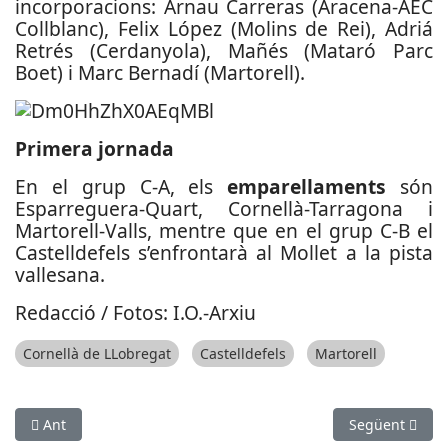
incorporacions: Arnau Carreras (Aracena-AEC
Collblanc), Felix López (Molins de Rei), Adriá
Retrés (Cerdanyola), Mañés (Mataró Parc
Boet) i Marc Bernadí (Martorell).
Primera jornada
En el grup C-A, els
emparellaments
són
Esparreguera-Quart, Cornellà-Tarragona i
Martorell-Valls, mentre que en el grup C-B el
Castelldefels s’enfrontarà al Mollet a la pista
vallesana.
Redacció / Fotos: I.O.-Arxiu
Cornellà de LLobregat
Castelldefels
Martorell
Article anterior: El CB Prat es classifica per a la final de la Lli
Article següent
Ant
Següent