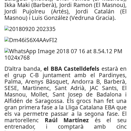
Ikka Maki (Barberà), Jordi Ramon (El Masnou),
Jordi Pujolreu (Artés), Jordi Catalán (El
Masnou) i Luis González (Vedruna Gracia).
D’altra banda,
el BBA Castelldefels
estarà en
el grup C-B juntament amb el Pardinyes,
Palma, Arenys Bàsquet, Andorra B, Barberà,
SESE, Martinenc, Sant Adrià, JAC Sants, El
Masnou, Mollet, Sant Josep de Badalona i
Alfidén de Saragossa. Els grocs han fet una
gran primera fase a la Lliga Catalana EBA que
els va permetre passar a la segona fase. El
martorellenc
Raúl Martínez
és el seu
entrenador, i comptarà amb cinc