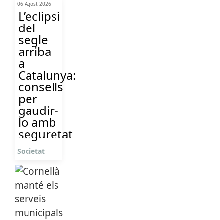
06 Agost 2026
L’eclipsi
del
segle
arriba
a
Catalunya:
consells
per
gaudir-
lo amb
seguretat
Societat