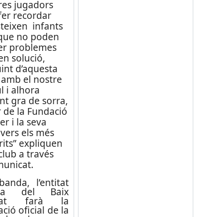
res jugadors
fer recordar
teixen infants
que no poden
er problemes
n solució,
int d’aquesta
amb el nostre
 i alhora
nt gra de sorra,
 de la Fundació
r i la seva
vers els més
its” expliquen
club a través
municat.
banda, l’entitat
iva del Baix
egat farà la
ció oficial de la