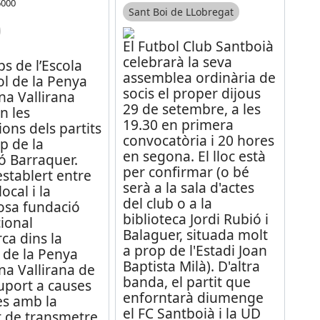
6000
Sant Boi de LLobregat
El Futbol Club Santboià
celebrarà la seva
ps de l’Escola
assemblea ordinària de
ol de la Penya
socis el proper dijous
na Vallirana
29 de setembre, a les
en les
19.30 en primera
ons dels partits
convocatòria i 20 hores
ip de la
en segona. El lloc està
ó Barraquer.
per confirmar (o bé
establert entre
serà a la sala d'actes
local i la
del club o a la
osa fundació
biblioteca Jordi Rubió i
ional
Balaguer, situada molt
ca dins la
a prop de l'Estadi Joan
a de la Penya
Baptista Milà). D'altra
na Vallirana de
banda, el partit que
uport a causes
enforntarà diumenge
es amb la
el FC Santboià i la UD
t de transmetre