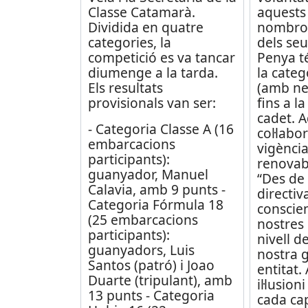
Classe Catamarà.
aquests 
Dividida en quatre
nombros
categories, la
dels seu
competició es va tancar
Penya t
diumenge a la tarda.
la cate
Els resultats
(amb ne
provisionals van ser:
fins a l
cadet. 
- Categoria Classe A (16
col·labo
embarcacions
vigència
participants):
renovab
guanyador, Manuel
“Des de 
Calavia, amb 9 punts -
directi
Categoria Fórmula 18
conscien
(25 embarcacions
nostres 
participants):
nivell de
guanyadors, Luis
nostra 
Santos (patró) i Joao
entitat.
Duarte (tripulant), amb
il·lusion
13 punts - Categoria
cada ca