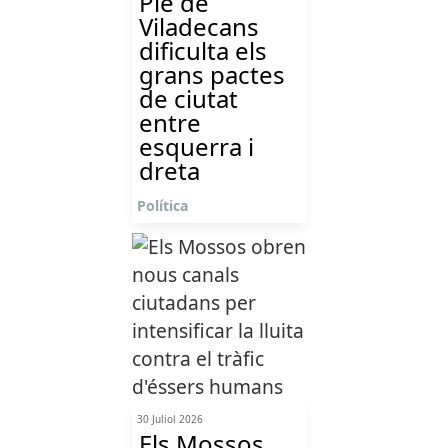
Ple de
Viladecans
dificulta els
grans pactes
de ciutat
entre
esquerra i
dreta
Política
30 Juliol 2026
Els Mossos