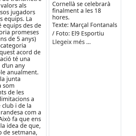
Cornellà se celebrarà
valors als
finalment a les 18
os jugadors
hores.
s equips. La
Texte: Marçal Fontanals
é equips des de
goria promeses
/ Foto: El9 Esportiu
ns de 5 anys)
Llegeix més …
a categoria
Aquest acord de
ració té una
 d’un any
le anualment.
la junta
va som
ts de les
limitacions a
 club i de la
grandesa com a
 Això fa que ens
i la idea de que,
p de setmana,