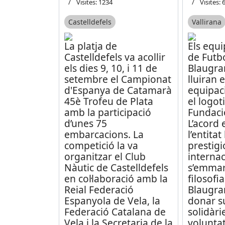
Visites: 1234
Visites: 
Castelldefels
Vallirana
La platja de
Els equi
Castelldefels va acollir
de Futb
els dies 9, 10, i 11 de
Blaugra
setembre el Campionat
lluiran 
d'Espanya de Catamarà
equipaci
45è Trofeu de Plata
el logot
amb la participació
Fundaci
d’unes 75
L’acord 
embarcacions. La
l’entitat 
competició la va
prestigi
organitzar el Club
internac
Nàutic de Castelldefels
s’emmar
en col·laboració amb la
filosofi
Reial Federació
Blaugra
Espanyola de Vela, la
donar s
Federació Catalana de
solidàri
Vela i la Secretaria de la
volunta