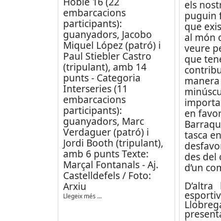
Hobie 16 (22
els nost
embarcacions
puguin 
participants):
que exis
guanyadors, Jacobo
al món 
Miquel López (patró) i
veure p
Paul Stiebler Castro
que tene
(tripulant), amb 14
contribu
punts - Categoria
manera 
Interseries (11
minúscul
embarcacions
importa
participants):
en favor
guanyadors, Marc
Barraque
Verdaguer (patró) i
tasca en
Jordi Booth (tripulant),
desfavor
amb 6 punts Texte:
des del 
Marçal Fontanals - Aj.
d’un co
Castelldefels / Foto:
D’altra 
Arxiu
esport
Llegeix més …
Llobr
presenta