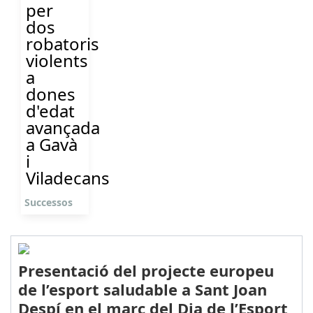
per
dos
robatoris
violents
a
dones
d'edat
avançada
a Gavà
i
Viladecans
Successos
Presentació del projecte europeu
de l’esport saludable a Sant Joan
Despí en el marc del Dia de l’Esport