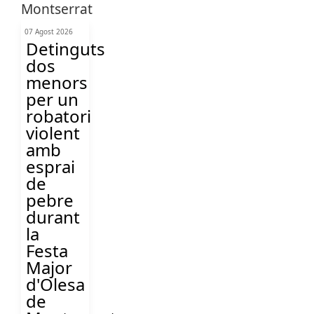
07 Agost 2026
Detinguts
dos
menors
per un
robatori
violent
amb
esprai
de
pebre
durant
la
Festa
Major
d'Olesa
de