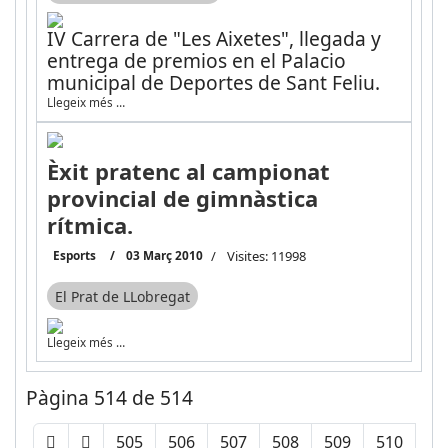
IV Carrera de "Les Aixetes", llegada y
entrega de premios en el Palacio
municipal de Deportes de Sant Feliu.
Llegeix més …
Èxit pratenc al campionat
provincial de gimnàstica
rítmica.
Esports
03 Març 2010
Visites: 11998
El Prat de LLobregat
Llegeix més …
Pàgina 514 de 514
505
506
507
508
509
510