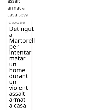
07 Agost 2026
Detingut
a
Martorell
per
intentar
matar
un
home
durant
un
violent
assalt
armat
a casa