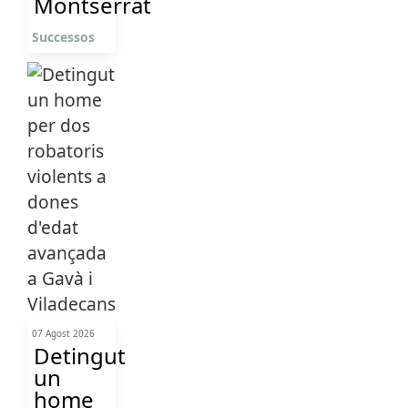
Montserrat
Successos
07 Agost 2026
Detingut
un
home