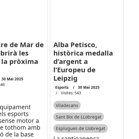
tre de Mar de
Alba Petisco,
brirà les
històrica medalla
 la pròxima
d’argent a
l’Europeu de
Leipzig
30 Mai 2025
446
Esports
30 Mai 2025
Visites: 543
Viladecans
equipament
ls esports
Sant Boi de LLobregat
 sense motor a
 de tothom amb
Esplugues de Llobregat
ió de la base
La santjoanenca