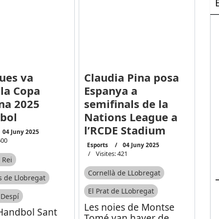
ues va
Claudia Pina posa
 la Copa
Espanya a
na 2025
semifinals de la
bol
Nations League a
l’RCDE Stadium
04 Juny 2025
600
Esports
04 Juny 2025
Visites: 421
 Rei
Cornellà de LLobregat
 de Llobregat
El Prat de LLobregat
 Despí
Les noies de Montse
 Handbol Sant
Tomé van haver de