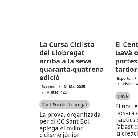
La Cursa Ciclista
El Cen
del Llobregat
Gavà o
arriba a la seva
portes
quaranta-quatrena
tardor
edició
Esports
Visites: 
Esports
31 Mai 2025
Visites: 425
Gavà
Sant Boi de LLobregat
El nou 
posarà e
La prova, organitzada
nàutics
per al CC Sant Boi,
l’abast
aplega el millor
la creac
ciclisme júnior