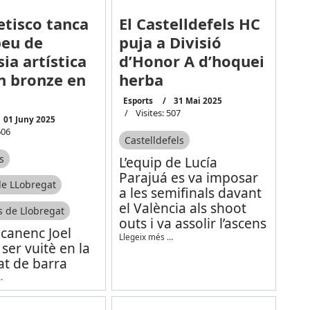
etisco tanca
El Castelldefels HC
peu de
puja a Divisió
ia artística
d’Honor A d’hoquei
 bronze en
herba
Esports
31 Mai 2025
Visites: 507
01 Juny 2025
606
Castelldefels
s
L’equip de Lucía
Parajuá es va imposar
de LLobregat
a les semifinals davant
el València als shoot
 de Llobregat
outs i va assolir l’ascens
ecanenc Joel
Llegeix més …
 ser vuitè en la
at de barra
…