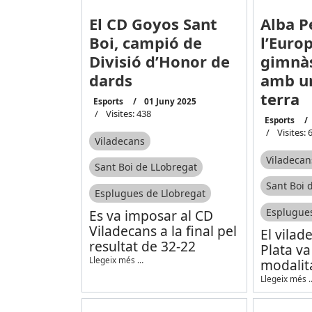
El CD Goyos Sant
Alba P
Boi, campió de
l’Euro
Divisió d’Honor de
gimnàs
dards
amb un
terra
Esports
01 Juny 2025
Visites: 438
Esports
Visites: 
Viladecans
Viladecan
Sant Boi de LLobregat
Sant Boi 
Esplugues de Llobregat
Esplugues
Es va imposar al CD
Viladecans a la final pel
El vilad
resultat de 32-22
Plata va
Llegeix més …
modalit
Llegeix més 