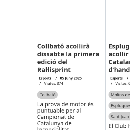
Collbató acollirà
Esplug
dissabte la primera
acollir
edició del
Catala
Ral·lisprint
d’hand
Esports
05 Juny 2025
Esports
Visites: 374
Visites: 
Collbató
Molins de
La prova de motor és
Esplugues
puntuable per al
Campionat de
Sant Joan
Catalunya de
El Club
l’especialitat