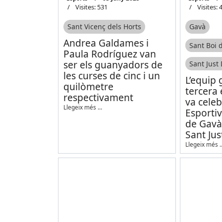
Visites: 531
Visites: 
Sant Vicenç dels Horts
Gavà
Andrea Galdames i
Sant Boi 
Paula Rodríguez van
ser els guanyadors de
Sant Just
les curses de cinc i un
L’equip
quilòmetre
tercera 
respectivament
va celeb
Llegeix més …
Esportiv
de Gavà,
Sant Jus
Llegeix més 