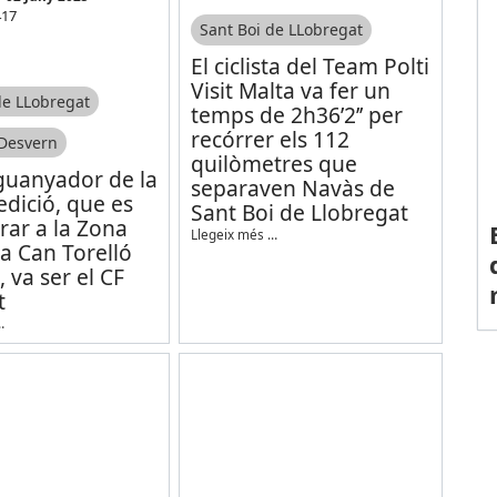
417
Sant Boi de LLobregat
El ciclista del Team Polti
Visit Malta va fer un
de LLobregat
temps de 2h36’2’’ per
recórrer els 112
 Desvern
quilòmetres que
 guanyador de la
separaven Navàs de
edició, que es
Sant Boi de Llobregat
rar a la Zona
Llegeix més …
a Can Torelló
 va ser el CF
t
…