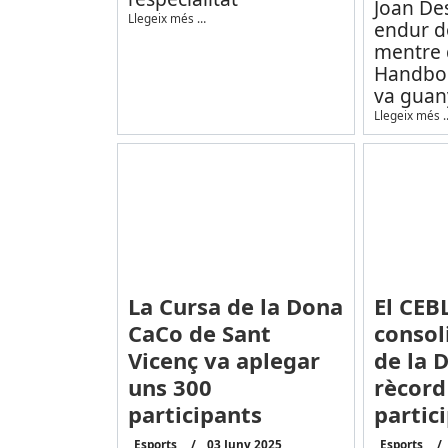
Joan Des
Llegeix més …
endur do
mentre 
Handbol
va guan
Llegeix més 
La Cursa de la Dona
El CEB
CaCo de Sant
consol
Vicenç va aplegar
de la 
uns 300
rècord
participants
partic
Esports
03 Juny 2025
Esports