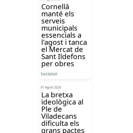
Cornellà
manté els
serveis
municipals
essencials a
l'agost i tanca
el Mercat de
Sant Ildefons
per obres
Societat
01 Agost 2026
La bretxa
ideològica al
Ple de
Viladecans
dificulta els
grans pactes