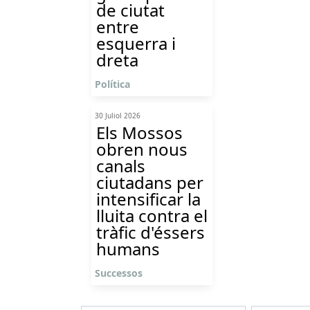
de ciutat
entre
esquerra i
dreta
Política
30 Juliol 2026
Els Mossos
obren nous
canals
ciutadans per
intensificar la
lluita contra el
tràfic d'éssers
humans
Successos