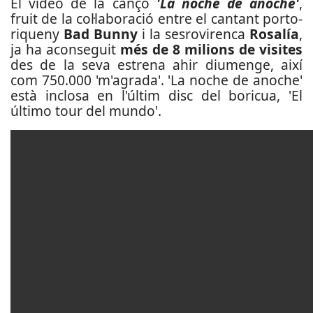
El vídeo de la cançó
'La noche de anoche'
,
fruit de la col·laboració entre el cantant porto-
riqueny
Bad Bunny
i la sesrovirenca
Rosalía
,
ja ha aconseguit
més de 8 milions de visites
des de la seva estrena ahir diumenge, així
com 750.000 'm'agrada'. 'La noche de anoche'
està inclosa en l'últim disc del boricua, 'El
último tour del mundo'.