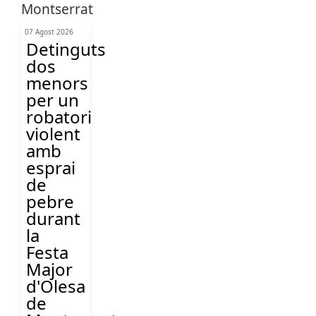
07 Agost 2026
Detinguts
dos
menors
per un
robatori
violent
amb
esprai
de
pebre
durant
la
Festa
Major
d'Olesa
de