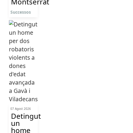
Montserrat
Successos
07 Agost 2026
Detingut
un
home