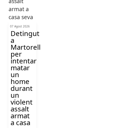
07 Agost 2026
Detingut
a
Martorell
per
intentar
matar
un
home
durant
un
violent
assalt
armat
a casa