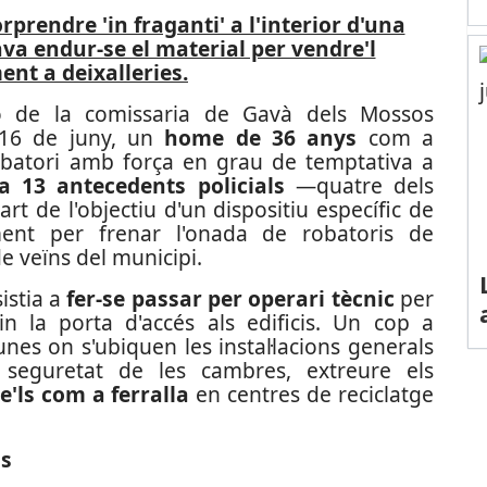
prendre 'in fraganti' a l'interior d'una
va endur-se el material per vendre'l
ent a deixalleries.
ió de la comissaria de Gavà dels Mossos
t 16 de juny, un
home de 36 anys
com a
obatori amb força en grau de temptativa a
 13 antecedents policials
—quatre dels
rt de l'objectiu d'un dispositiu específic de
sament per frenar l'onada de robatoris de
 veïns del municipi.
istia a
fer-se passar per operari tècnic
per
in la porta d'accés als edificis. Un cop a
munes on s'ubiquen les instal·lacions generals
 seguretat de les cambres, extreure els
e'ls com a ferralla
en centres de reciclatge
ns