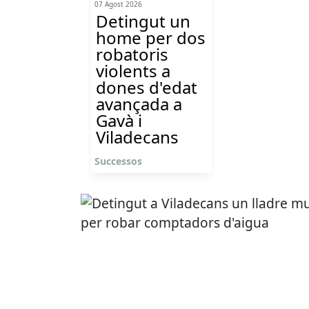
07 Agost 2026
Detingut un
home per dos
robatoris
violents a
dones d'edat
avançada a
Gavà i
Viladecans
Successos