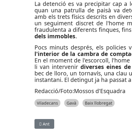
La detenció es va precipitar cap a 
quan una patrulla de paisà va det
amb els trets físics descrits en dive
un seguiment discret de l'home m
fraudulenta a diferents finques, fin
dels immobles
.
Pocs minuts després, els policies v
l'interior de la cambra de compt
En el moment de l'escorcoll, l'home
li van intervenir
diverses eines de
bec de lloro, un tornavís, una clau
instantani. El detingut ja ha passat 
Redacció/Foto:Mossos d'Esquadra
Viladecans
Gavà
Baix llobregat
Article anterior: Desarticulat un punt de distri
Ant