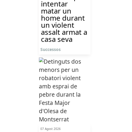
intentar
matar un
home durant
un violent
assalt armat a
casa seva
Successos
07 Agost 2026