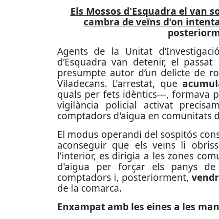
Els Mossos d'Esquadra el van sor
cambra de veïns d'on intenta
posteriorm
Agents de la Unitat d’Investigac
d’Esquadra van detenir, el passa
presumpte autor d’un delicte de r
Viladecans. L'arrestat, que
acumula
quals per fets idèntics—, formava pa
vigilància policial activat preci
comptadors d'aigua en comunitats de
El modus operandi del sospitós cons
aconseguir que els veïns li obriss
l'interior, es dirigia a les zones co
d'aigua per forçar els panys de
comptadors i, posteriorment,
vendr
de la comarca.
Enxampat amb les eines a les ma