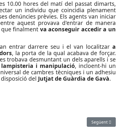
les 10.00 hores del matí del passat dimarts,
ectar un individu que coincidia plenament
rses denúncies prèvies. Els agents van iniciar
entre aquest provava d'entrar de manera
s que finalment
va aconseguir accedir a un
an entrar darrere seu i el van localitzar
a
adors
, la porta de la qual acabava de forçar.
 es trobava desmuntant un dels aparells i se
 lampisteria i manipulació
, incloent-hi un
 universal de cambres tècniques i un adhesiu
a disposició del
Jutjat de Guàrdia de Gavà
.
bució de drogues al barri de La Florida de l’Hospitalet de Llobregat
Article següent: De
Següent