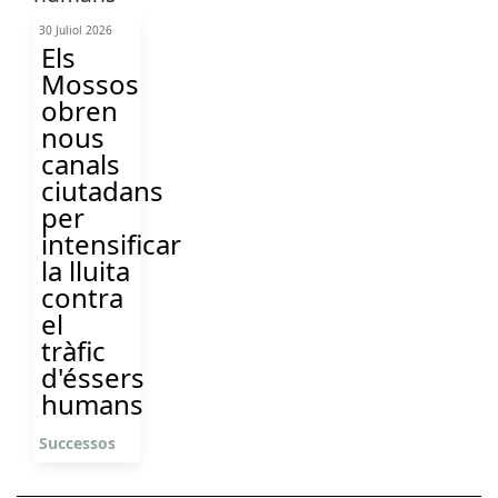
30 Juliol 2026
Els
Mossos
obren
nous
canals
ciutadans
per
intensificar
la lluita
contra
el
tràfic
d'éssers
humans
Successos