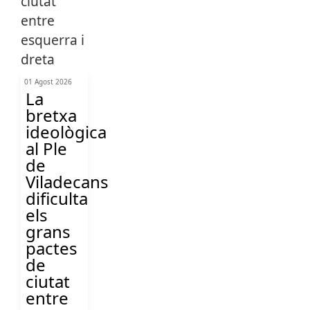
01 Agost 2026
La
bretxa
ideològica
al Ple
de
Viladecans
dificulta
els
grans
pactes
de
ciutat
entre