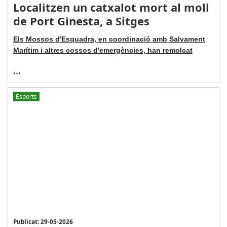
Localitzen un catxalot mort al moll
de Port Ginesta, a Sitges
Els Mossos d'Esquadra, en coordinació amb Salvament
Marítim i altres cossos d'emergències, han remolcat
...
Esports
Publicat: 29-05-2026