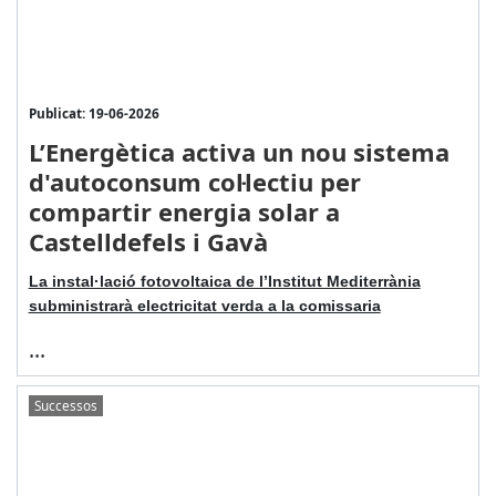
Publicat: 19-06-2026
L’Energètica activa un nou sistema
d'autoconsum col·lectiu per
compartir energia solar a
Castelldefels i Gavà
La instal·lació fotovoltaica de l’Institut Mediterrània
subministrarà electricitat verda a la comissaria
...
Successos