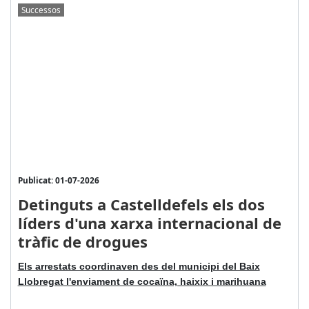
Successos
Publicat: 01-07-2026
Detinguts a Castelldefels els dos
líders d'una xarxa internacional de
tràfic de drogues
Els arrestats coordinaven des del municipi del Baix
Llobregat l'enviament de cocaïna, haixix i marihuana
...