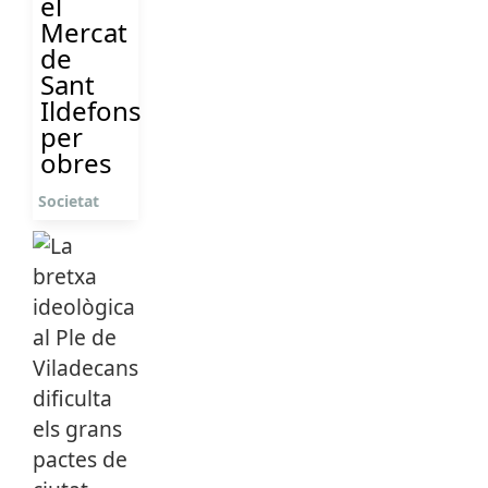
el
Mercat
de
Sant
Ildefons
per
obres
Societat