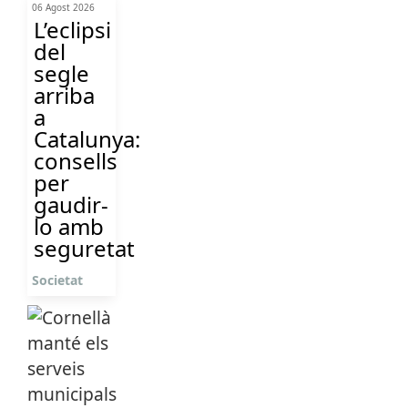
06 Agost 2026
L’eclipsi
del
segle
arriba
a
Catalunya:
consells
per
gaudir-
lo amb
seguretat
Societat