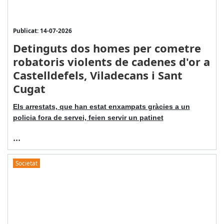
Publicat: 14-07-2026
Detinguts dos homes per cometre
robatoris violents de cadenes d'or a
Castelldefels, Viladecans i Sant
Cugat
Els arrestats, que han estat enxampats gràcies a un
policia fora de servei, feien servir un patinet
...
Societat