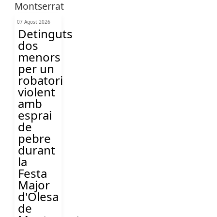
07 Agost 2026
Detinguts
dos
menors
per un
robatori
violent
amb
esprai
de
pebre
durant
la
Festa
Major
d'Olesa
de