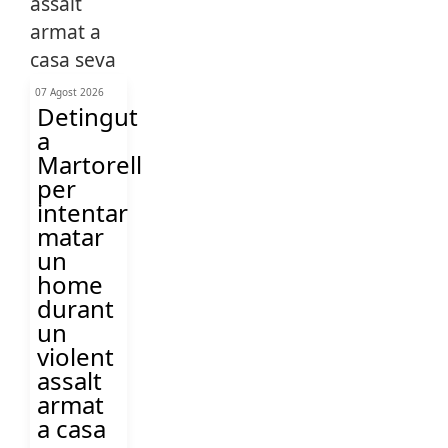
07 Agost 2026
Detingut
a
Martorell
per
intentar
matar
un
home
durant
un
violent
assalt
armat
a casa