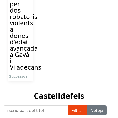
per
dos
robatoris
violents
a
dones
d'edat
avançada
a Gavà
i
Viladecans
Successos
Castelldefels
Escriu part del títol
Filtrar
Neteja