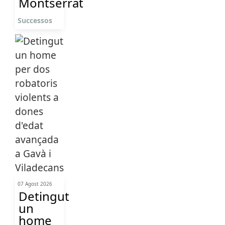
Montserrat
Successos
07 Agost 2026
Detingut
un
home