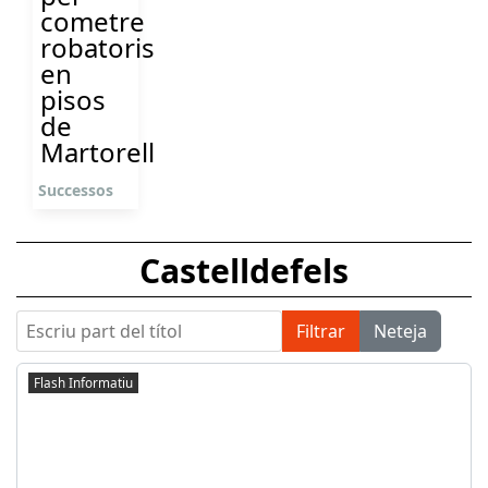
cometre
robatoris
en
pisos
de
Martorell
Successos
Castelldefels
Escriu part del títol
Filtrar
Neteja
Flash Informatiu