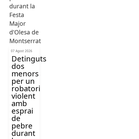
07 Agost 2026
Detinguts
dos
menors
per un
robatori
violent
amb
esprai
de
pebre
durant