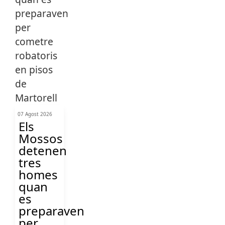
07 Agost 2026
Els
Mossos
detenen
tres
homes
quan
es
preparaven
per