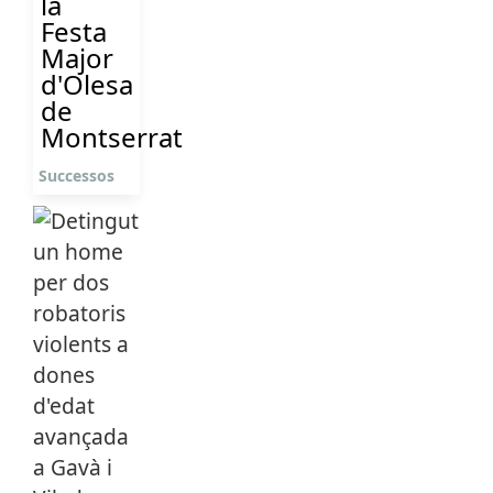
la
Festa
Major
d'Olesa
de
Montserrat
Successos