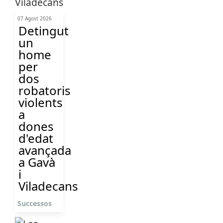
07 Agost 2026
Detingut
un
home
per
dos
robatoris
violents
a
dones
d'edat
avançada
a Gavà
i
Viladecans
Successos