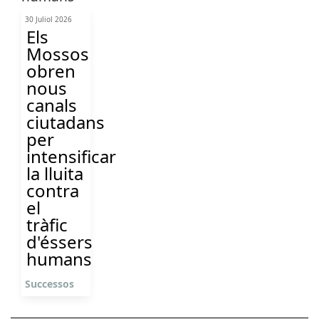
30 Juliol 2026
Els
Mossos
obren
nous
canals
ciutadans
per
intensificar
la lluita
contra
el
tràfic
d'éssers
humans
Successos