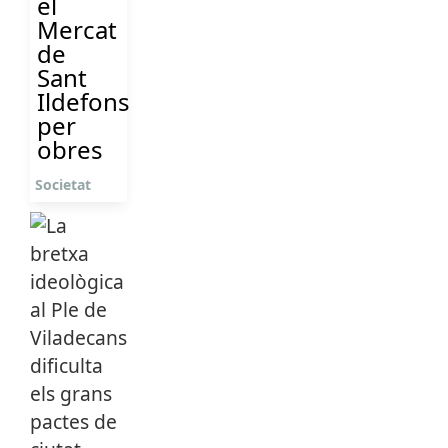
el
Mercat
de
Sant
Ildefons
per
obres
Societat