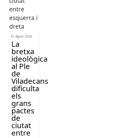
01 Agost 2026
La
bretxa
ideològica
al Ple
de
Viladecans
dificulta
els
grans
pactes
de
ciutat
entre