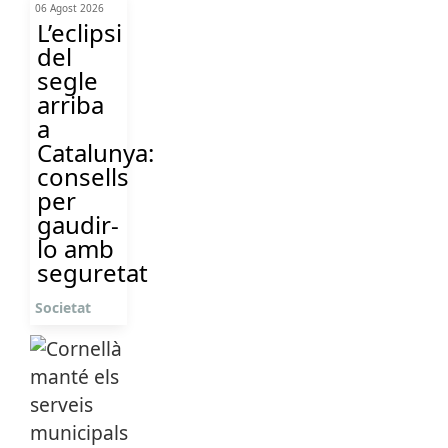
06 Agost 2026
L’eclipsi
del
segle
arriba
a
Catalunya:
consells
per
gaudir-
lo amb
seguretat
Societat