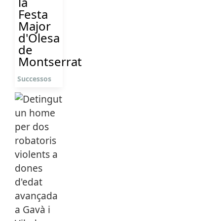
la
Festa
Major
d'Olesa
de
Montserrat
Successos