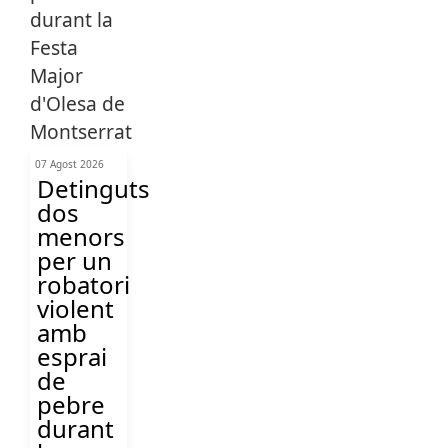
07 Agost 2026
Detinguts
dos
menors
per un
robatori
violent
amb
esprai
de
pebre
durant