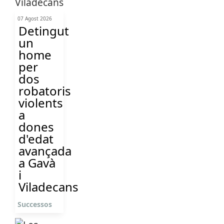
07 Agost 2026
Detingut
un
home
per
dos
robatoris
violents
a
dones
d'edat
avançada
a Gavà
i
Viladecans
Successos