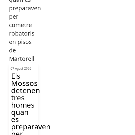
07 Agost 2026
Els
Mossos
detenen
tres
homes
quan
es
preparaven
per