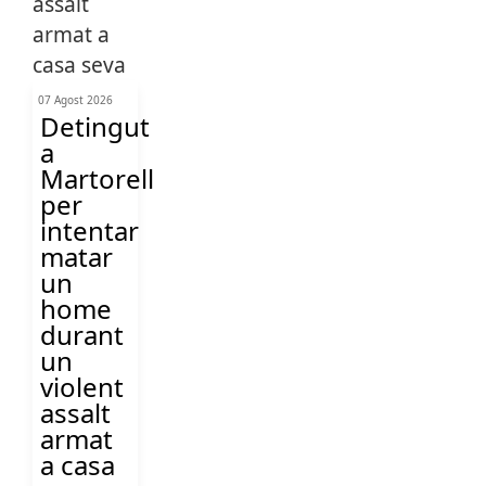
07 Agost 2026
Detingut
a
Martorell
per
intentar
matar
un
home
durant
un
violent
assalt
armat
a casa