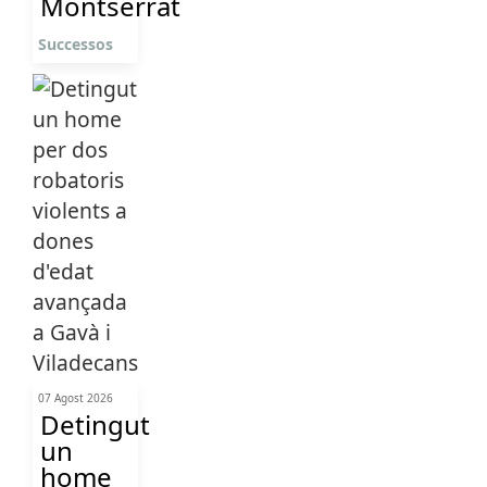
Montserrat
Successos
07 Agost 2026
Detingut
un
home