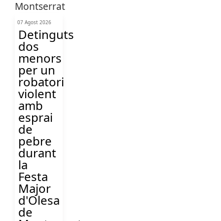
07 Agost 2026
Detinguts
dos
menors
per un
robatori
violent
amb
esprai
de
pebre
durant
la
Festa
Major
d'Olesa
de