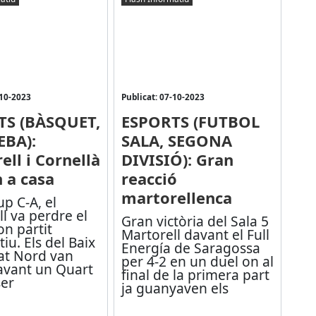
-10-2023
Publicat: 07-10-2023
TS (BÀSQUET,
ESPORTS (FUTBOL
EBA):
SALA, SEGONA
ell i Cornellà
DIVISIÓ): Gran
 a casa
reacció
martorellenca
up C-A, el
l va perdre el
Gran victòria del Sala 5
n partit
Martorell davant el Full
iu. Els del Baix
Energía de Saragossa
at Nord van
per 4-2 en un duel on al
avant un Quart
final de la primera part
ser
ja guanyaven els
...