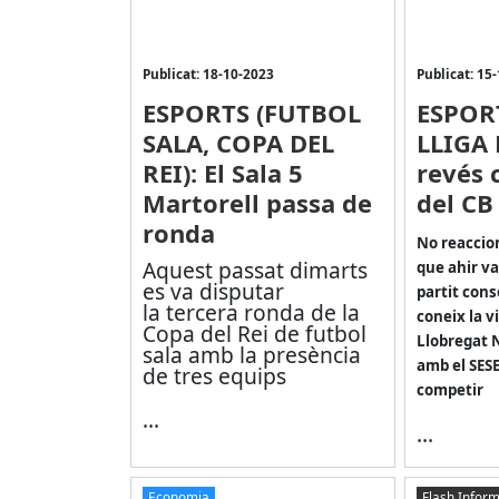
Publicat: 18-10-2023
Publicat: 15
ESPORTS (FUTBOL
ESPOR
SALA, COPA DEL
LLIGA 
REI): El Sala 5
revés 
Martorell passa de
del CB
ronda
No reaccion
Aquest passat dimarts
que ahir va
es va disputar
partit cons
la tercera ronda de la
coneix la vi
Copa del Rei de futbol
Llobregat 
sala amb la presència
amb el SESE
de tres equips
competir
...
...
Economia
Flash Inform