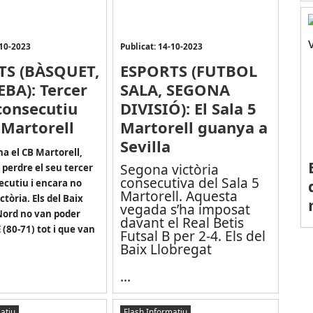
-10-2023
Publicat: 14-10-2023
TS (BÀSQUET,
ESPORTS (FUTBOL
EBA): Tercer
SALA, SEGONA
consecutiu
DIVISIÓ): El Sala 5
 Martorell
Martorell guanya a
Sevilla
a el CB Martorell,
Segona victòria
 perdre el seu tercer
consecutiva del Sala 5
ecutiu i encara no
Martorell. Aquesta
ctòria. Els del Baix
vegada s’ha imposat
Nord no van poder
davant el Real Betis
 (80-71) tot i que van
Futsal B per 2-4. Els del
Baix Llobregat
...
atiu
Flash Informatiu