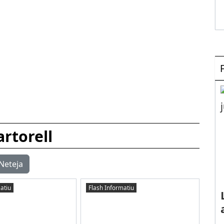
rtorell
Neteja
atiu
Flash Informatiu