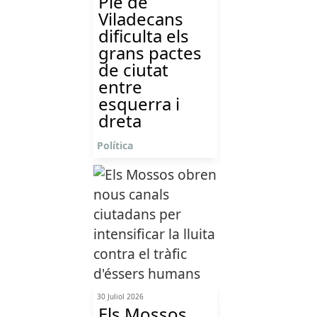
Ple de
Viladecans
dificulta els
grans pactes
de ciutat
entre
esquerra i
dreta
Política
30 Juliol 2026
Els Mossos