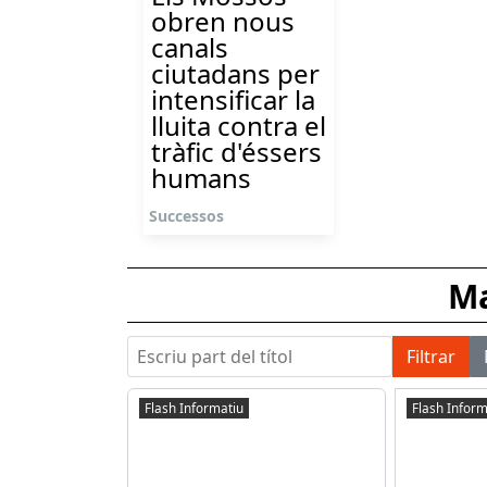
obren nous
canals
ciutadans per
intensificar la
lluita contra el
tràfic d'éssers
humans
Successos
Ma
Escriu part del títol
Filtrar
Flash Informatiu
Flash Inform