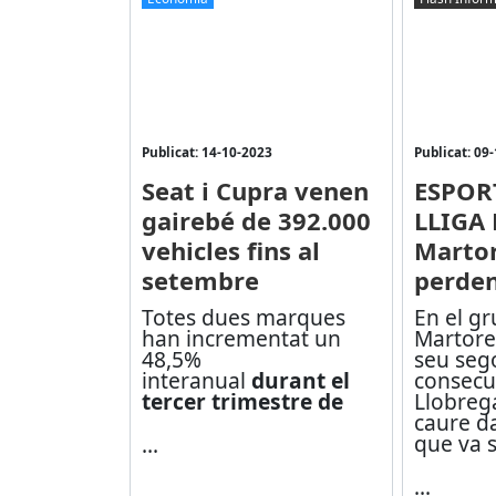
Publicat: 14-10-2023
Publicat: 09
Seat i Cupra venen
ESPOR
gairebé de 392.000
LLIGA 
vehicles fins al
Martor
setembre
perden
Totes dues marques
En el gr
han incrementat un
Martorel
48,5%
seu sego
interanual
durant el
consecut
tercer trimestre de
Llobreg
caure d
que va 
...
...