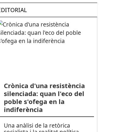
EDITORIAL
Crònica d'una resistència
silenciada: quan l'eco del
poble s'ofega en la
indiferència
Una anàlisi de la retòrica
socialista i la realitat política