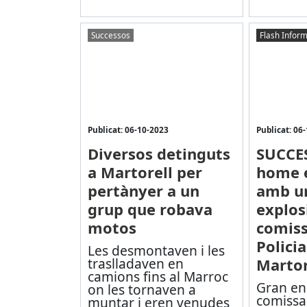
Successos
Flash Inform
Publicat: 06-10-2023
Publicat: 06
Diversos detinguts
SUCCE
a Martorell per
home e
pertànyer a un
amb un
grup que robava
explosi
motos
comiss
Policia
Les desmontaven i les
traslladaven en
Martor
camions fins al Marroc
Gran ens
on les tornaven a
comissar
muntar i eren venudes