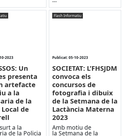
atiu
Flash Informatiu
-10-2023
Publicat: 05-10-2023
SSOS: Un
SOCIETAT: L’FHSJDM
s presenta
convoca els
 artefacte
concursos de
u a la
fotografia i dibuix
aria de la
de la Setmana de la
 Local de
Lactància Materna
ell
2023
urt a la
Amb motiu de
ia de la Policia
la Setmana de la