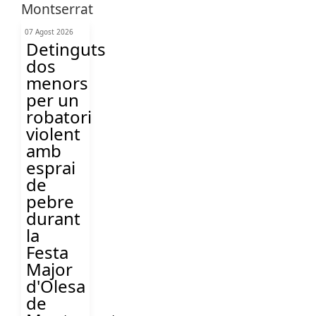
07 Agost 2026
Detinguts
dos
menors
per un
robatori
violent
amb
esprai
de
pebre
durant
la
Festa
Major
d'Olesa
de