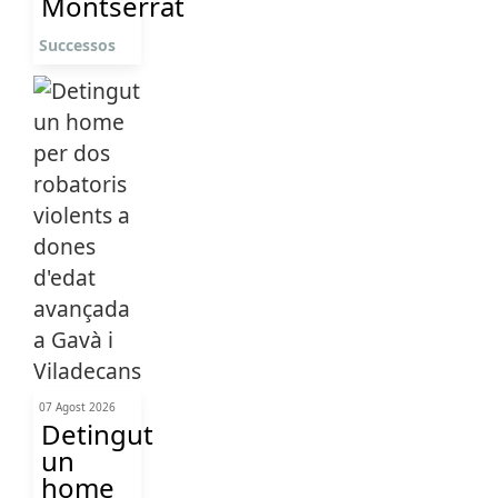
Montserrat
Successos
07 Agost 2026
Detingut
un
home