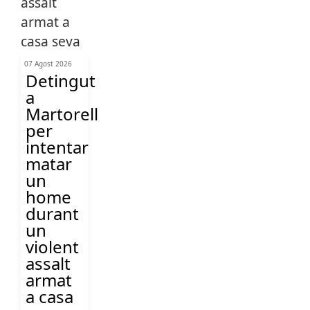
07 Agost 2026
Detingut
a
Martorell
per
intentar
matar
un
home
durant
un
violent
assalt
armat
a casa