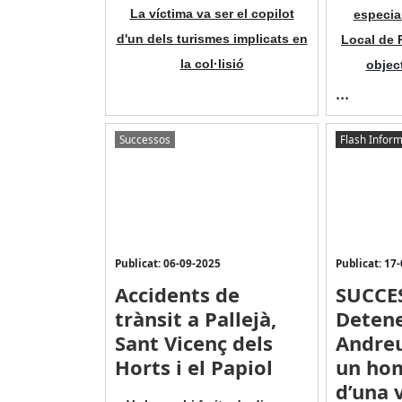
La víctima va ser el copilot
especial
d'un dels turismes implicats en
Local de P
la col·lisió
object
...
Successos
Flash Inform
Publicat: 06-09-2025
Publicat: 17
Accidents de
SUCCE
trànsit a Pallejà,
Detene
Sant Vicenç dels
Andreu
Horts i el Papiol
un ho
d’una 