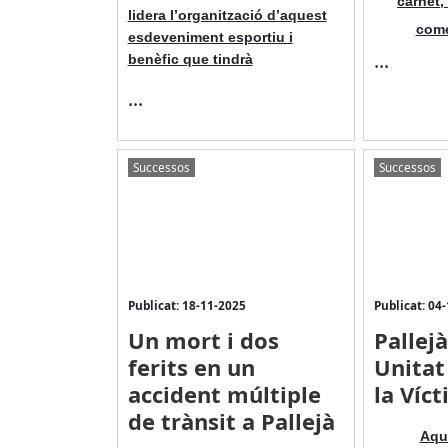
carnet,
lidera l’organització d’aquest
come
esdeveniment esportiu i
...
benèfic que tindrà
...
Successos
Successos
Publicat: 18-11-2025
Publicat: 04
Un mort i dos
Pallejà
ferits en un
Unitat
accident múltiple
la Víc
de trànsit a Pallejà
Aqu