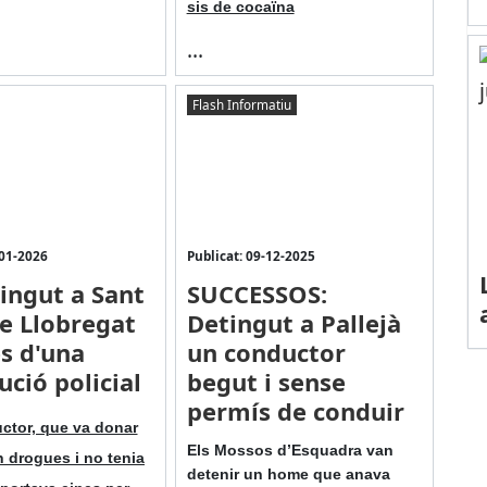
sis de cocaïna
...
Flash Informatiu
-01-2026
Publicat: 09-12-2025
ingut a Sant
SUCCESSOS:
de Llobregat
Detingut a Pallejà
s d'una
un conductor
ució policial
begut i sense
permís de conduir
ctor, que va donar
Els Mossos d’Esquadra van
n drogues i no tenia
detenir un home que anava