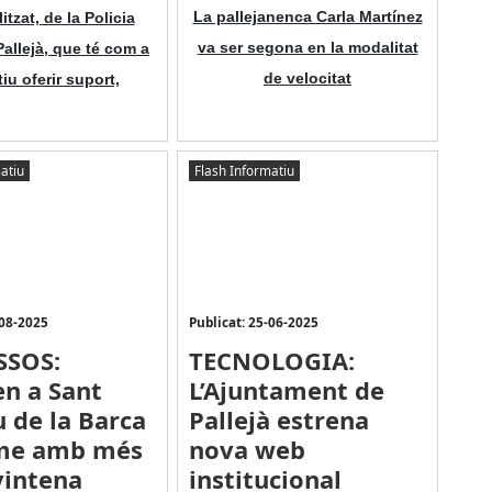
La pallejanenca Carla Martínez
itzat, de la Policia
va ser segona en la modalitat
allejà, que té com a
de velocitat
iu oferir suport,
atiu
Flash Informatiu
-08-2025
Publicat: 25-06-2025
SSOS:
TECNOLOGIA:
n a Sant
L’Ajuntament de
 de la Barca
Pallejà estrena
me amb més
nova web
vintena
institucional