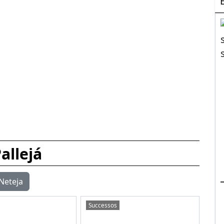
allejá
Neteja
Successos