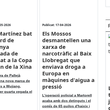
-05-2026
Publicat: 17-04-2026
Martínez bat
Els Mossos
ord de
desmantellen una
nya
xarxa de
lada de
narcotràfic al Baix
tat a la Copa
Llobregat que
n de la Xina
enviava droga a
Europa en
ra de Pallejà
màquines d'aigua a
una nova marca de
pressió
s a Wujiang,
er quarta vegada el
L'operació policial a Martorell
acaba amb dos detinguts i el
comís de 65 quilos d'haixix i