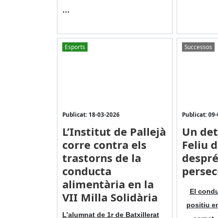
...
Esports
Successos
Publicat: 18-03-2026
Publicat: 09
L’Institut de Pallejà
Un det
corre contra els
Feliu 
trastorns de la
despré
conducta
persec
alimentària en la
El condu
VII Milla Solidària
positiu e
L’alumnat de 1r de Batxillerat