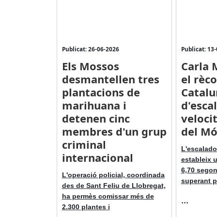
Publicat: 26-06-2026
Publicat: 13
Els Mossos
Carla 
desmantellen tres
el rèc
plantacions de
Catalu
marihuana i
d'esca
detenen cinc
veloci
membres d'un grup
del Mó
criminal
L'escalado
internacional
estableix 
6,70 segon
L'operació policial, coordinada
superant p
des de Sant Feliu de Llobregat,
ha permès comissar més de
...
2.300 plantes i