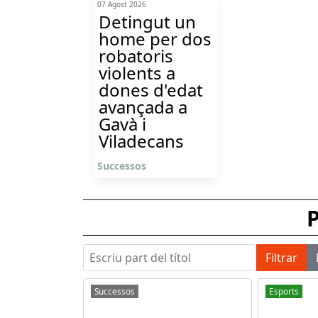
07 Agost 2026
Detingut un
home per dos
robatoris
violents a
dones d'edat
avançada a
Gavà i
Viladecans
Successos
P
Escriu part del títol
Filtrar
Successos
Esports