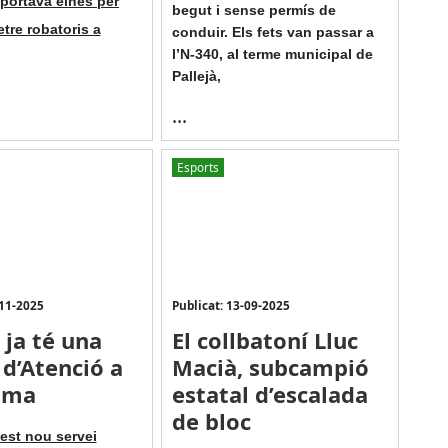
 portava eines per
begut i sense permís de
tre robatoris a
conduir. Els fets van passar a
l’N-340, al terme municipal de
Pallejà,
...
Esports
-11-2025
Publicat: 13-09-2025
 ja té una
El collbatoní Lluc
 d’Atenció a
Macià, subcampió
tima
estatal d’escalada
de bloc
est nou servei