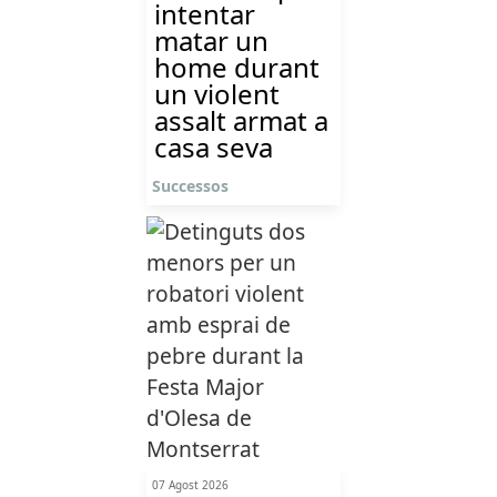
intentar
matar un
home durant
un violent
assalt armat a
casa seva
Successos
07 Agost 2026