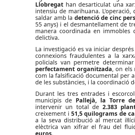
Llobregat
han desarticulat una xarx
intensiu de marihuana. L'operació, q
saldar amb la
detenció de cinc per
55 anys) i el desmantellament de tr
manera coordinada en immobles des
delictiva.
La investigació es va iniciar després
connexions fraudulentes a la xarxa
policials van permetre determina
perfectament organitzada
, on els
com la falsificació documental per ac
de les substàncies, i la coordinació d
Durant les tres entrades i escorcoll
municipis de
Pallejà, la Torre d
intervenir un total de
2.383 pla
creixement i
51,5 quilograms de ca
a la seva distribució al mercat il·lí
elèctrica van xifrar el frau del flu
euros
.