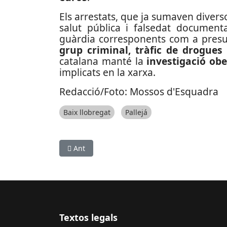
Els arrestats, que ja sumaven diver
salut pública i falsedat documenta
guàrdia corresponents com a presum
grup criminal, tràfic de drogues 
catalana manté la
investigació obe
implicats en la xarxa.
Redacció/Foto: Mossos d'Esquadra
Baix llobregat
Pallejá
Article anterior: Desarticulada una xarxa crim
Ant
Textos legals