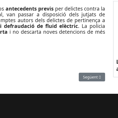
sos
antecedents previs
per delictes contra la
l, van passar a disposició dels jutjats de
ptes autors dels delictes de pertinença a
i defraudació de fluid elèctric
. La policia
rta
i no descarta noves detencions de més
inal que explotava sexualment sis dones en diversos municipis cata
Article següent: Ci
Següent