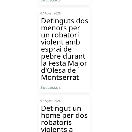
07 Agost 2026
Detinguts dos
menors per
un robatori
violent amb
esprai de
pebre durant
la Festa Major
d'Olesa de
Montserrat
Successos
07 Agost 2026
Detingut un
home per dos
robatoris
violents a