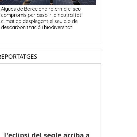
REPORTATGES
L’eclipsi del segle arriba a