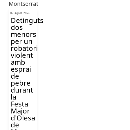
07 Agost 2026
Detinguts
dos
menors
per un
robatori
violent
amb
esprai
de
pebre
durant
la
Festa
Major
d'Olesa
de