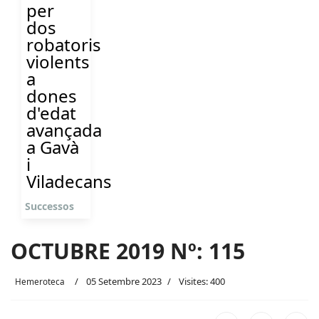
per
dos
robatoris
violents
a
dones
d'edat
avançada
a Gavà
i
Viladecans
Successos
OCTUBRE 2019 Nº: 115
05 Setembre 2023
Visites: 400
Hemeroteca