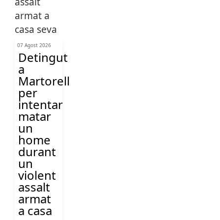
07 Agost 2026
Detingut
a
Martorell
per
intentar
matar
un
home
durant
un
violent
assalt
armat
a casa