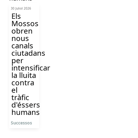
30 Juliol 2026
Els
Mossos
obren
nous
canals
ciutadans
per
intensificar
la lluita
contra
el
tràfic
d'éssers
humans
Successos