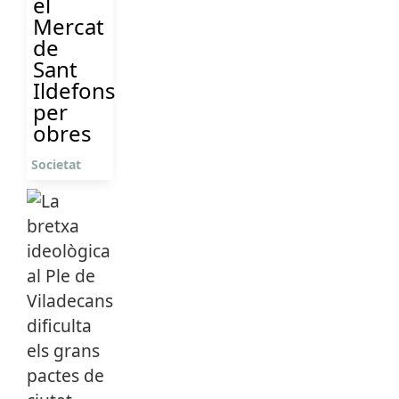
el
Mercat
de
Sant
Ildefons
per
obres
Societat