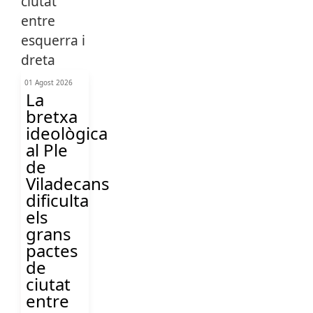
01 Agost 2026
La
bretxa
ideològica
al Ple
de
Viladecans
dificulta
els
grans
pactes
de
ciutat
entre