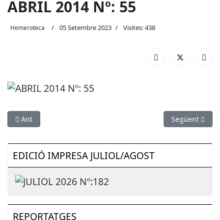
ABRIL 2014 Nº: 55
05 Setembre 2023
Visites: 438
Hemeroteca
Article anterior: MAIG 2014 Nº: 56
Article següen
Ant
Següent
EDICIÓ IMPRESA JULIOL/AGOST
REPORTATGES