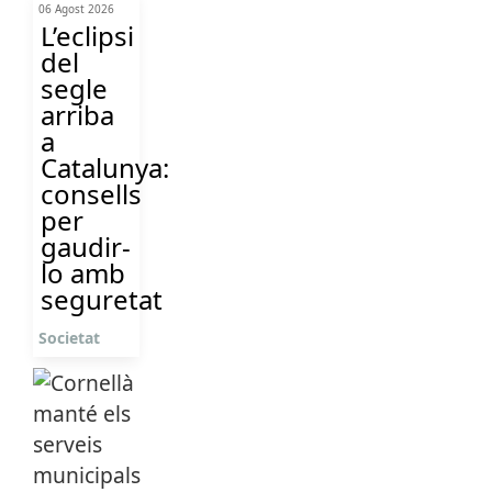
06 Agost 2026
L’eclipsi
del
segle
arriba
a
Catalunya:
consells
per
gaudir-
lo amb
seguretat
Societat