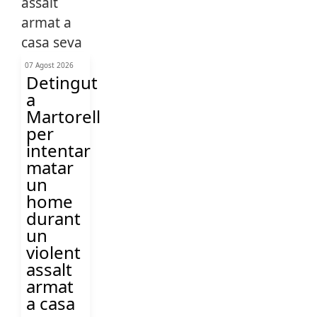
07 Agost 2026
Detingut
a
Martorell
per
intentar
matar
un
home
durant
un
violent
assalt
armat
a casa