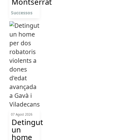
Montserrat
Successos
07 Agost 2026
Detingut
un
home