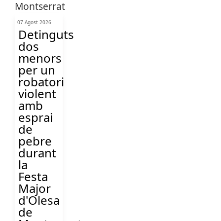
07 Agost 2026
Detinguts
dos
menors
per un
robatori
violent
amb
esprai
de
pebre
durant
la
Festa
Major
d'Olesa
de