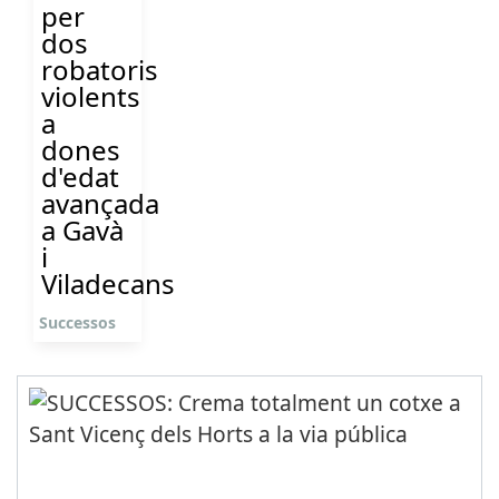
per
dos
robatoris
violents
a
dones
d'edat
avançada
a Gavà
i
Viladecans
Successos