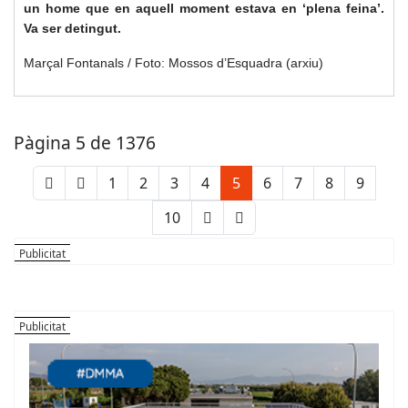
un home que en aquell moment estava en ‘plena feina’.
Va ser detingut.
Marçal Fontanals / Foto: Mossos d’Esquadra (arxiu)
Pàgina 5 de 1376
1
2
3
4
5
6
7
8
9
10