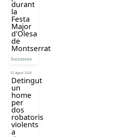
durant
la
Festa
Major
d'Olesa
de
Montserrat
Successos
07 Agost 2026
Detingut
un
home
per
dos
robatoris
violents
a