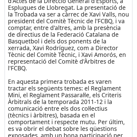
d'Actes de la Direcció General d'Esports, a
Esplugues de Llobregat. La presentació de
la Trobada va ser a càrrec de Xavi Valls, nou
president del Comitè Tècnic de l'FCBQ, i va
comptar, entre d'altres, amb la presència
de directius de la Federació Catalana de
Basquetbol i dels dos ponents de la
xerrada, Xavi Rodríguez, com a Director
Tècnic del Comitè Tècnic, i Xavi Amorós, en
representació del Comitè d'Àrbitres de
l'FCBQ.
En aquesta primera trobada es varen
tractar els següents temes: el Reglament
Mini, el Reglament Passaral·le, els Criteris
Àrbitrals de la temporada 2011-12 i la
comunicació entre els dos col·lectius
(tècnics i àrbitres), basada en el
comportament i respecte mutu. Per últim,
es va obrir el debat sobre les qüestions
exposades, amb un bona participació per