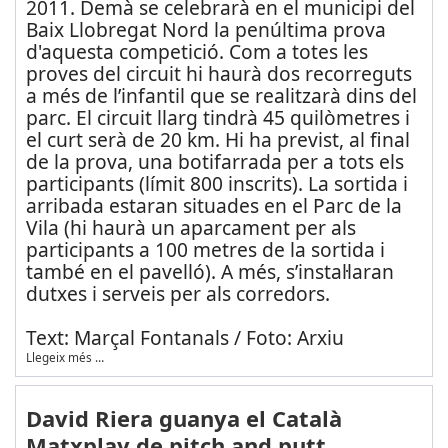
2011. Demà se celebrarà en el municipi del
Baix Llobregat Nord la penúltima prova
d'aquesta competició. Com a totes les
proves del circuit hi haurà dos recorreguts
a més de l’infantil que se realitzarà dins del
parc. El circuit llarg tindrà 45 quilòmetres i
el curt serà de 20 km. Hi ha previst, al final
de la prova, una botifarrada per a tots els
participants (límit 800 inscrits). La sortida i
arribada estaran situades en el Parc de la
Vila (hi haurà un aparcament per als
participants a 100 metres de la sortida i
també en el pavelló). A més, s’instal·laran
dutxes i serveis per als corredors.
Text: Marçal Fontanals / Foto: Arxiu
Llegeix més …
David Riera guanya el Català
Matxplay de pitch and putt