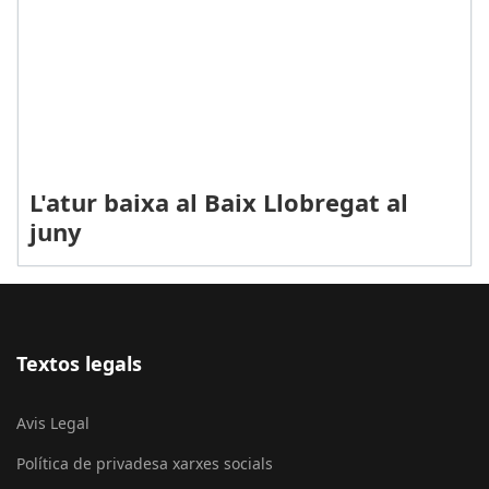
L'atur baixa al Baix Llobregat al
juny
Textos legals
Avis Legal
Política de privadesa xarxes socials