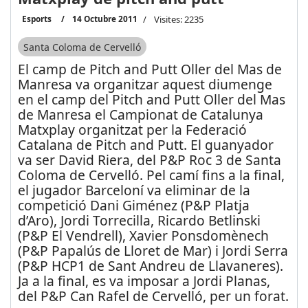
Esports
14 Octubre 2011
Visites: 2235
Santa Coloma de Cervelló
El camp de Pitch and Putt Oller del Mas de
Manresa va organitzar aquest diumenge
en el camp del Pitch and Putt Oller del Mas
de Manresa el Campionat de Catalunya
Matxplay organitzat per la Federació
Catalana de Pitch and Putt. El guanyador
va ser David Riera, del P&P Roc 3 de Santa
Coloma de Cervelló. Pel camí fins a la final,
el jugador Barceloní va eliminar de la
competició Dani Giménez (P&P Platja
d’Aro), Jordi Torrecilla, Ricardo Betlinski
(P&P El Vendrell), Xavier Ponsdomènech
(P&P Papalús de Lloret de Mar) i Jordi Serra
(P&P HCP1 de Sant Andreu de Llavaneres).
Ja a la final, es va imposar a Jordi Planas,
del P&P Can Rafel de Cervelló, per un forat.