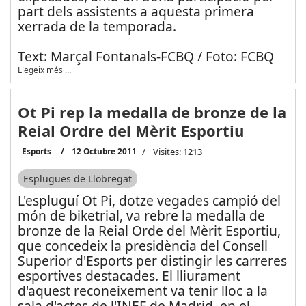
part dels assistents a aquesta primera
xerrada de la temporada.
Text: Marçal Fontanals-FCBQ / Foto: FCBQ
Llegeix més …
Ot Pi rep la medalla de bronze de la
Reial Ordre del Mèrit Esportiu
Esports
12 Octubre 2011
Visites: 1213
Esplugues de Llobregat
L'espluguí Ot Pi, dotze vegades campió del
món de biketrial, va rebre la medalla de
bronze de la Reial Orde del Mèrit Esportiu,
que concedeix la presidència del Consell
Superior d'Esports per distingir les carreres
esportives destacades. El lliurament
d'aquest reconeixement va tenir lloc a la
sala d'actes de l'INEF de Madrid, en el