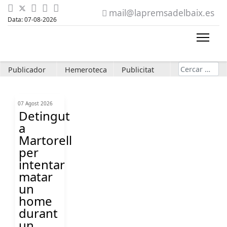
mail@lapremsadelbaix.es
Data: 07-08-2026
Cerca
Publicador
Hemeroteca
Publicitat
07 Agost 2026
Detingut
a
Martorell
per
intentar
matar
un
home
durant
un