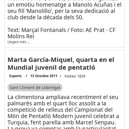
un emotiu homenatge a Manolo Acuñas i el
seu fill ‘Manolillo’, per la seva dedicació al
club desde la década dels 50.
Text: Marçal Fontanals / Foto: AE Prat - CF
Molins Rei
Llegeix més …
Marta García-Miquel, quarta en el
Mundial juvenil de pentatló
Esports
13 Octubre 2011
Visites: 1829
Sant Climent de Llobregat
La climentona ampliava recentment el seu
palmarès amb el quart lloc assolit a la
competició de relleus del Campionat del
Món de Pentatló Modern juvenil celebrat a
Turquia, fent parella amb Marcel Senpau.
La prova va comptar amb la particularitat