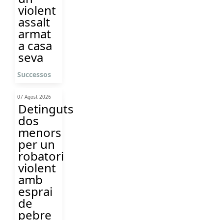
violent
assalt
armat
a casa
seva
Successos
07 Agost 2026
Detinguts
dos
menors
per un
robatori
violent
amb
esprai
de
pebre