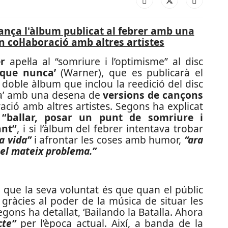
llança l'àlbum publicat al febrer amb una
n col·laboració amb altres artistes
er
apel·la al “somriure i l’optimisme” al disc
s que nunca’
(Warner), que es publicarà el
doble àlbum que inclou la reedició del disc
alla’ amb una desena de
versions de cançons
ració amb altres artistes. Segons ha explicat
a
“ballar, posar un punt de somriure i
ant”
, i si l’àlbum del febrer intentava trobar
la vida”
i afrontar les coses amb humor,
“ara
 el mateix problema.”
a que la seva voluntat és que quan el públic
gràcies al poder de la música de situar les
egons ha detallat, ‘Bailando la Batalla. Ahora
cte”
per l’època actual. Així, a banda de la