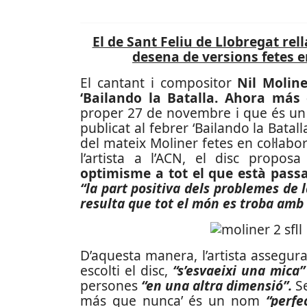
El de Sant Feliu de Llobregat re
desena de versions fetes e
El cantant i compositor
Nil Molin
‘Bailando la Batalla. Ahora má
proper 27 de novembre i que és un 
publicat al febrer ‘Bailando la Bat
del mateix Moliner fetes en col·labo
l’artista a l’ACN, el disc propos
optimisme a tot el que està pass
“la part positiva dels problemes de 
resulta que tot el món es troba amb
D’aquesta manera, l’artista assegur
escolti el disc,
“s’esvaeixi una mica”
persones
“en una altra dimensió”.
S
más que nunca’ és un nom
“perfe