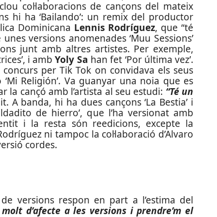
nclou col·laboracions de cançons del mateix
ons hi ha ‘Bailando’: un remix del productor
blica Dominicana
Lennis Rodríguez
, que “té
 té unes versions anomenades ‘Muu Sessions’
ons junt amb altres artistes. Per exemple,
trices’, i amb
Yoly Sa
han fet ‘Por última vez’.
 concurs per Tik Tok on convidava els seus
ó ‘Mi Religión’. Va guanyar una noia que es
ar la cançó amb l’artista al seu estudi:
“Té un
t. A banda, hi ha dues cançons ‘La Bestia’ i
oldadito de hierro’, que l’ha versionat amb
ntit i la resta són reedicions, excepte la
 Rodríguez ni tampoc la col·laboració d’Alvaro
versió cordes.
de versions respon en part a l’estima del
c molt d’afecte a les versions i prendre’m el