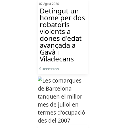
07 Agost 2026
Detingut un
home per dos
robatoris
violents a
dones d'edat
avançada a
Gavà i
Viladecans
Successos