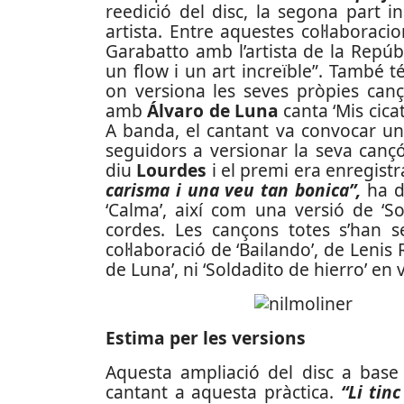
reedició del disc, la segona part i
artista. Entre aquestes col·laboraci
Garabatto amb l’artista de la Repú
un flow i un art increïble”. També
on versiona les seves pròpies canç
amb
Álvaro de Luna
canta ‘Mis cica
A banda, el cantant va convocar un
seguidors a versionar la seva canç
diu
Lourdes
i el premi era enregistr
carisma i una veu tan bonica”,
ha di
‘Calma’, així com una versió de ‘S
cordes. Les cançons totes s’han se
col·laboració de ‘Bailando’, de Lenis
de Luna’, ni ‘Soldadito de hierro’ en 
Estima per les versions
Aquesta ampliació del disc a base 
cantant a aquesta pràctica.
“Li tin