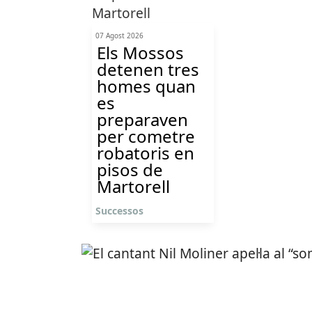
07 Agost 2026
Els Mossos
detenen tres
homes quan
es
preparaven
per cometre
robatoris en
pisos de
Martorell
Successos