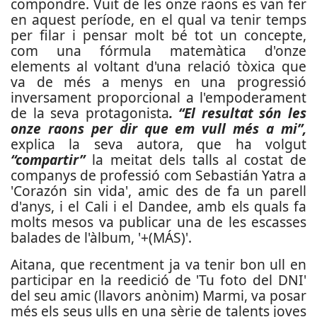
compondre. Vuit de les onze raons es van fer
en aquest període, en el qual va tenir temps
per filar i pensar molt bé tot un concepte,
com una fórmula matemàtica d'onze
elements al voltant d'una relació tòxica que
va de més a menys en una progressió
inversament proporcional a l'empoderament
de la seva protagonista
. “El resultat són les
onze raons per dir que em vull més a mi”,
explica la seva autora, que ha volgut
“compartir”
la meitat dels talls al costat de
companys de professió com Sebastián Yatra a
'Corazón sin vida', amic des de fa un parell
d'anys, i el Cali i el Dandee, amb els quals fa
molts mesos va publicar una de les escasses
balades de l'àlbum, '+(MÁS)'.
Aitana, que recentment ja va tenir bon ull en
participar en la reedició de 'Tu foto del DNI'
del seu amic (llavors anònim) Marmi, va posar
més els seus ulls en una sèrie de talents joves