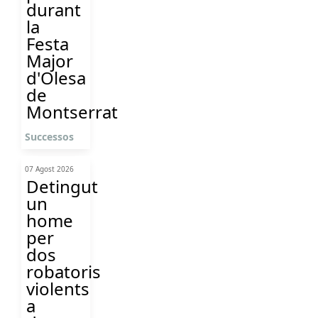
durant
la
Festa
Major
d'Olesa
de
Montserrat
Successos
07 Agost 2026
Detingut
un
home
per
dos
robatoris
violents
a