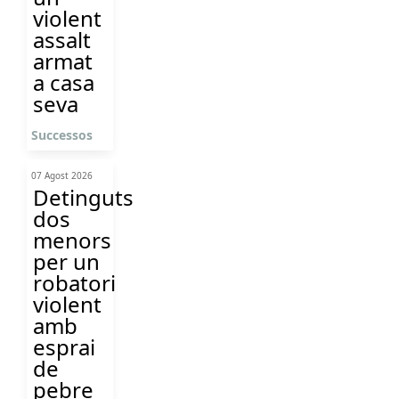
violent
assalt
armat
a casa
seva
Successos
07 Agost 2026
Detinguts
dos
menors
per un
robatori
violent
amb
esprai
de
pebre