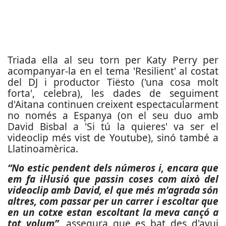
Triada ella al seu torn per Katy Perry per
acompanyar-la en el tema 'Resilient' al costat
del DJ i productor Tiësto ('una cosa molt
forta', celebra), les dades de seguiment
d'Aitana continuen creixent espectacularment
no només a Espanya (on el seu duo amb
David Bisbal a 'Si tú la quieres' va ser el
videoclip més vist de Youtube), sinó també a
Llatinoamèrica.
“No estic pendent dels números i, encara que
em fa il·lusió que passin coses com això del
videoclip amb David, el que més m'agrada són
altres, com passar per un carrer i escoltar que
en un cotxe estan escoltant la meva cançó a
tot volum”,
assegura que es bat des d'avui