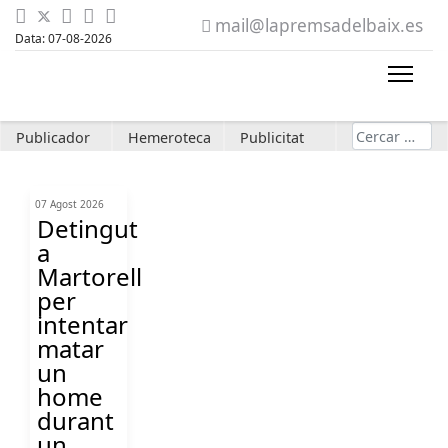
mail@lapremsadelbaix.es
Data: 07-08-2026
Cerca
Publicador
Hemeroteca
Publicitat
07 Agost 2026
Detingut
a
Martorell
per
intentar
matar
un
home
durant
un