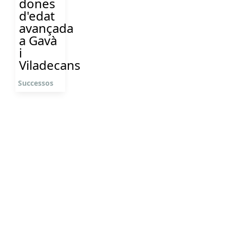
dones
d'edat
avançada
a Gavà
i
Viladecans
Successos