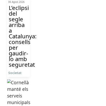
06 Agost 2026
L’eclipsi
del
segle
arriba
a
Catalunya:
consells
per
gaudir-
lo amb
seguretat
Societat