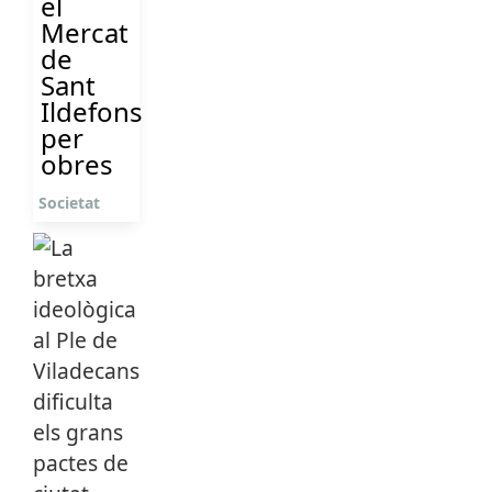
el
Mercat
de
Sant
Ildefons
per
obres
Societat