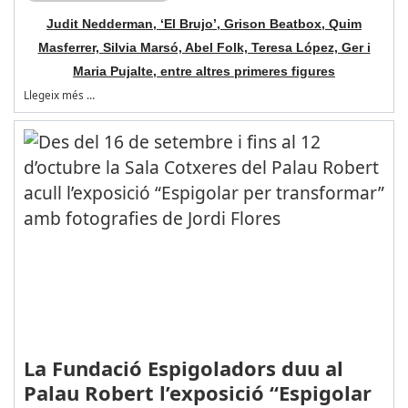
Judit Nedderman, ‘El Brujo’, Grison Beatbox, Quim
Masferrer, Silvia Marsó, Abel Folk, Teresa López, Ger i
Maria Pujalte, entre altres primeres figures
Llegeix més …
La Fundació Espigoladors duu al
Palau Robert l’exposició “Espigolar