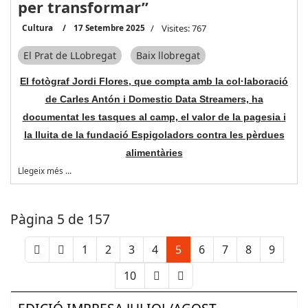
per transformar”
Cultura
17 Setembre 2025
Visites: 767
El Prat de LLobregat
Baix llobregat
El fotògraf Jordi Flores, que compta amb la col·laboració
de Carles Antón i Domestic Data Streamers, ha
documentat les tasques al camp, el valor de la pagesia i
la lluita de la fundació Espigoladors contra les pèrdues
alimentàries
Llegeix més …
Pàgina 5 de 157
1
2
3
4
5
6
7
8
9
10