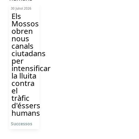
30 Juliol 2026
Els
Mossos
obren
nous
canals
ciutadans
per
intensificar
la lluita
contra
el
tràfic
d'éssers
humans
Successos