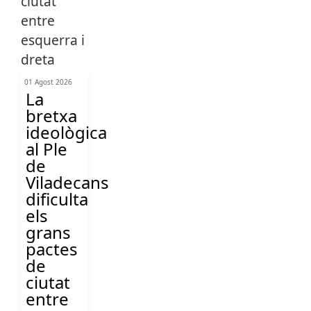
01 Agost 2026
La
bretxa
ideològica
al Ple
de
Viladecans
dificulta
els
grans
pactes
de
ciutat
entre