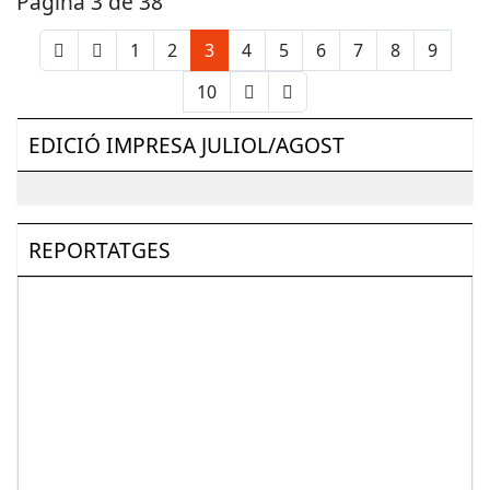
Pàgina 3 de 38
1
2
3
4
5
6
7
8
9
10
EDICIÓ IMPRESA JULIOL/AGOST
REPORTATGES