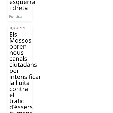
esquerra
i dreta
Política
30 Juliol 2026
Els
Mossos
obren
nous
canals
ciutadans
per
intensificar
la lluita
contra
el
tràfic
d'éssers
humans