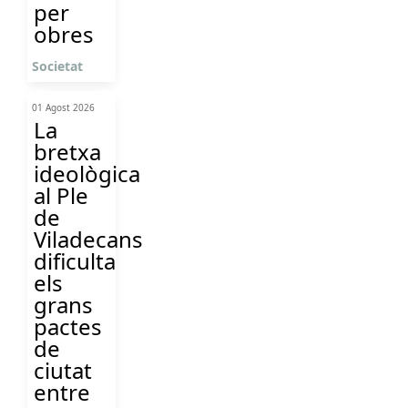
per
obres
Societat
01 Agost 2026
La
bretxa
ideològica
al Ple
de
Viladecans
dificulta
els
grans
pactes
de
ciutat
entre