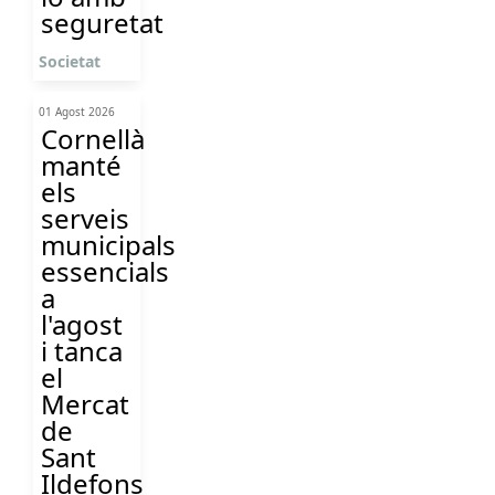
seguretat
Societat
01 Agost 2026
Cornellà
manté
els
serveis
municipals
essencials
a
l'agost
i tanca
el
Mercat
de
Sant
Ildefons