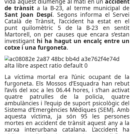
vida aquest diumenge al matí en un
accident
de trànsit
a la B-23, al terme municipal de
Sant Joan Despí
. Segons informa el Servei
Català de Trànsit, l’accident ha estat en el
punt quilomètric 5 de la B-23 en sentit
Martorell, on per causes que encara s’estan
investigant
hi ha hagut un encalç entre un
cotxe i una furgoneta
.
La víctima mortal era l’únic ocupant de la
furgoneta. Els Mossos d’Esquadra han rebut
l’avís del xoc a les 06.44 hores, i s’han activat
quatre patrulles de la policia, quatre
ambulàncies i l’equip de suport psicològic del
Sistema d’Emergències Mèdiques (SEM). Amb
aquesta víctima, ja són 95 les persones
mortes en accident de trànsit aquest any a la
xarxa interurbana catalana.
L’accident ha