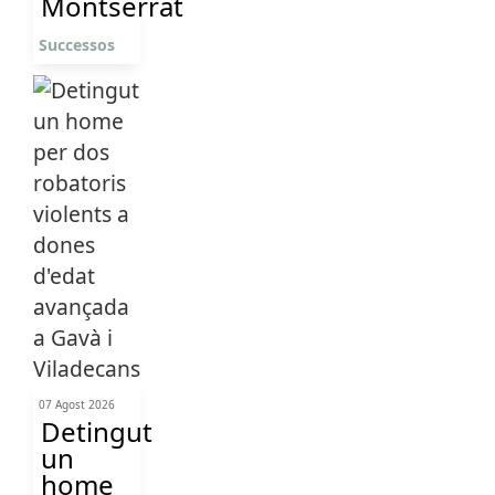
Montserrat
Successos
07 Agost 2026
Detingut
un
home