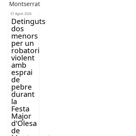
07 Agost 2026
Detinguts
dos
menors
per un
robatori
violent
amb
esprai
de
pebre
durant
la
Festa
Major
d'Olesa
de