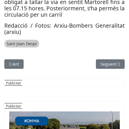
obligat a tallar la via en sentit Martorell fins a
les 07.15 hores. Posteriorment, s’ha permès la
circulació per un carril
Redacció / Fotos: Arxiu-Bombers Generalitat
(arxiu)
Sant Joan Despí
Article anterior: S’intervé a l’aeroport lingots d'or ocults en un
Article següen
Ant
Següent