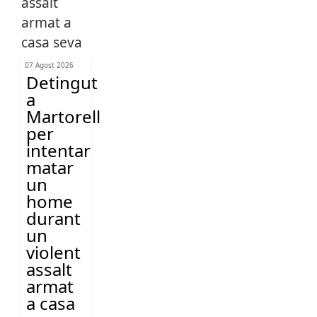
07 Agost 2026
Detingut
a
Martorell
per
intentar
matar
un
home
durant
un
violent
assalt
armat
a casa