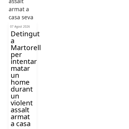
07 Agost 2026
Detingut
a
Martorell
per
intentar
matar
un
home
durant
un
violent
assalt
armat
a casa