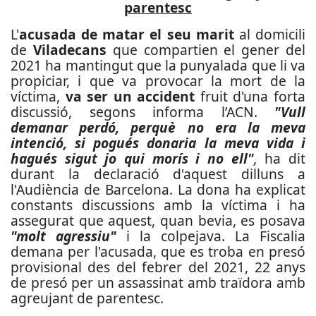
parentesc
L'
acusada de matar el seu marit
al domicili
de
Viladecans
que compartien el gener del
2021 ha mantingut que la punyalada que li va
propiciar, i que va provocar la mort de la
víctima,
va ser un accident
fruit d'una forta
discussió, segons informa l’ACN.
"Vull
demanar perdó, perquè no era la meva
intenció, si pogués donaria la meva vida i
hagués sigut jo qui morís i no ell"
,
ha dit
durant la declaració d'aquest dilluns a
l'Audiència de Barcelona. La dona ha explicat
constants discussions amb la víctima i ha
assegurat que aquest, quan bevia, es posava
"molt agressiu"
i la colpejava. La Fiscalia
demana per l'acusada, que es troba en presó
provisional des del febrer del 2021, 22 anys
de presó per un assassinat amb traïdora amb
agreujant de parentesc.