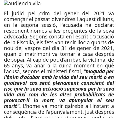
El judici pel crim del gener del 2021 va
començar el passat divendres i aquest dilluns,
en la segona sessió, l'acusada ha declarat
responent només a les preguntes de la seva
advocada. Segons consta en l'escrit d'acusació
de la Fiscalia, els fets van tenir lloc a quarts de
nou del vespre del dia 31 de gener de 2021,
quan el matrimoni va tornar a casa després
de sopar. Al cap de poc d'arribar, la víctima, de
65 anys, va anar a la cuina moment en què
l'acusa, segons el ministeri fiscal,
"moguda per
l'ànim d'acabar amb la vida del seu marit o en
qualsevol cas sent plenament conscient del
risc que la seva actuació suposava per la seva
vida així com de les altes probabilitats de
provocar-li la mort, va apunyalar el seu
marit".
L'home va morir gairebé a l'instant a
conseqüència de l'apunyalament. Just després
dels fets, l'acusada va demanar ajuda als