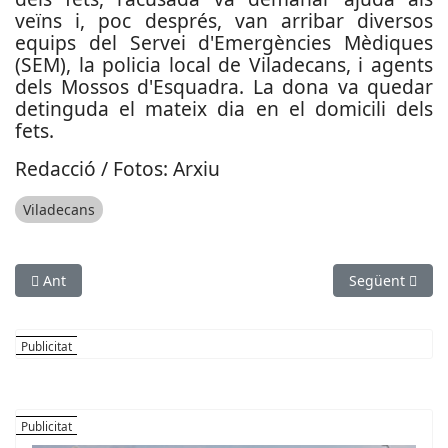
veïns i, poc després, van arribar diversos
equips del Servei d'Emergències Mèdiques
(SEM), la policia local de Viladecans, i agents
dels Mossos d'Esquadra. La dona va quedar
detinguda el mateix dia en el domicili dels
fets.
Redacció / Fotos: Arxiu
Viladecans
Article anterior: Operació policial contra una concentració il·l
Article següen
Ant
Següent