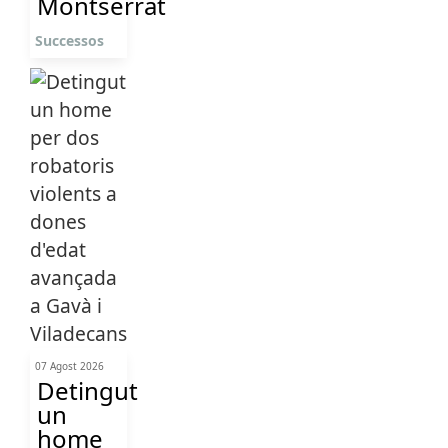
Montserrat
Successos
07 Agost 2026
Detingut
un
home