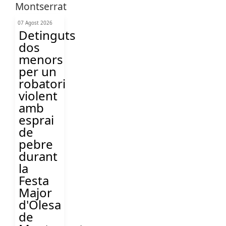
07 Agost 2026
Detinguts
dos
menors
per un
robatori
violent
amb
esprai
de
pebre
durant
la
Festa
Major
d'Olesa
de