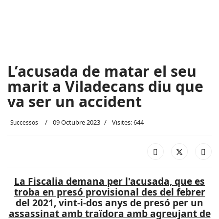
L’acusada de matar el seu
marit a Viladecans diu que
va ser un accident
09 Octubre 2023
Visites: 644
Successos
La Fiscalia demana per l'acusada, que es
troba en presó provisional des del febrer
del 2021, vint-i-dos anys de presó per un
assassinat amb traïdora amb agreujant de