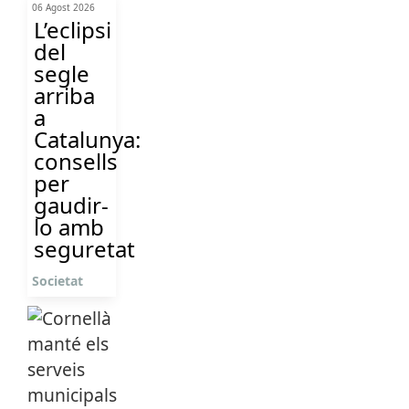
06 Agost 2026
L’eclipsi
del
segle
arriba
a
Catalunya:
consells
per
gaudir-
lo amb
seguretat
Societat