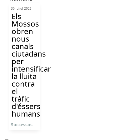
30 Juliol 2026
Els
Mossos
obren
nous
canals
ciutadans
per
intensificar
la lluita
contra
el
tràfic
d'éssers
humans
Successos