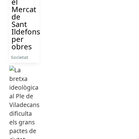
el
Mercat
de
Sant
Ildefons
per
obres
Societat