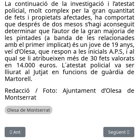
La continuació de la investigació i l’atestat
policial, molt complex per la gran quantitat
de fets i propietats afectades, ha comportat
que després de dos mesos s’hagi aconseguit
determinar que l’autor de la gran majoria de
les pintades (a banda de les relacionades
amb el primer implicat) és un jove de 19 anys,
veí d’Olesa, que respon a les inicials A.P.S, i al
qual se li atribueixen més de 30 fets valorats
en 14.000 euros. L´atestat policial va ser
lliurat al Jutjat en funcions de guàrdia de
Martorell.
Redacció / Foto: Ajuntament d’Olesa de
Montserrat
Olesa de Montserrat
Article anterior: Detingut a Cornellà un home per una tempta
Article següen
Ant
Següent