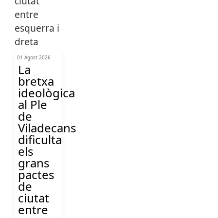
01 Agost 2026
La
bretxa
ideològica
al Ple
de
Viladecans
dificulta
els
grans
pactes
de
ciutat
entre