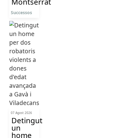
Montserrat
Successos
07 Agost 2026
Detingut
un
home