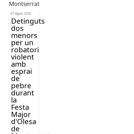
07 Agost 2026
Detinguts
dos
menors
per un
robatori
violent
amb
esprai
de
pebre
durant
la
Festa
Major
d'Olesa
de