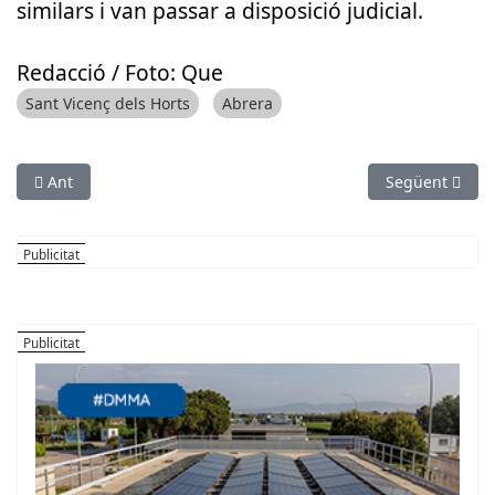
similars i van passar a disposició judicial.
Redacció
/ Foto: Que
Sant Vicenç dels Horts
Abrera
Article anterior: La Guàrdia Civil deté una dona per fer truca
Article següen
Ant
Següent