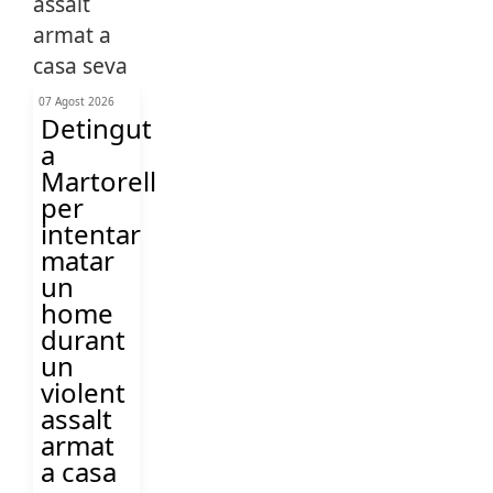
07 Agost 2026
Detingut
a
Martorell
per
intentar
matar
un
home
durant
un
violent
assalt
armat
a casa