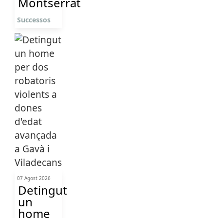
Montserrat
Successos
07 Agost 2026
Detingut
un
home