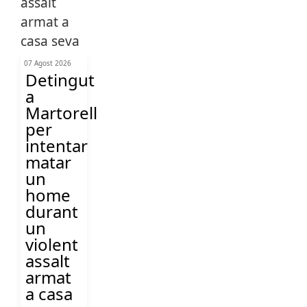
07 Agost 2026
Detingut
a
Martorell
per
intentar
matar
un
home
durant
un
violent
assalt
armat
a casa