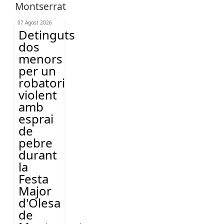
07 Agost 2026
Detinguts
dos
menors
per un
robatori
violent
amb
esprai
de
pebre
durant
la
Festa
Major
d'Olesa
de