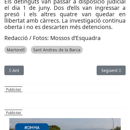
Els detinguts van passar a disposició judicial
el dia 1 de juny. Dos d’ells van ingressar a
presó i els altres quatre van quedar en
llibertat amb càrrecs. La investigació continua
oberta i no es descarten més detencions.
Redacció / Fotos: Mossos d’Esquadra
Martorell
Sant Andreu de la Barca
Article anterior: Desmantellat un grup especialitzat en robato
Article següen
Ant
Següent