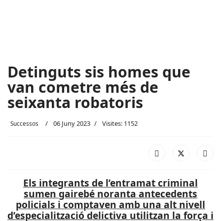
Detinguts sis homes que
van cometre més de
seixanta robatoris
06 Juny 2023
Visites: 1152
Successos
Els integrants de l’entramat criminal
sumen gairebé noranta antecedents
policials i comptaven amb una alt nivell
d’especialització delictiva utilitzan la força i