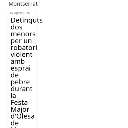
07 Agost 2026
Detinguts
dos
menors
per un
robatori
violent
amb
esprai
de
pebre
durant
la
Festa
Major
d'Olesa
de