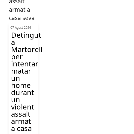
07 Agost 2026
Detingut
a
Martorell
per
intentar
matar
un
home
durant
un
violent
assalt
armat
a casa