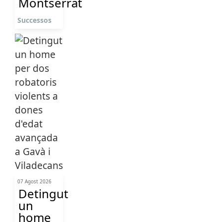
Montserrat
Successos
07 Agost 2026
Detingut
un
home