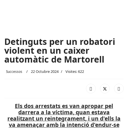
Detinguts per un robatori
violent en un caixer
automàtic de Martorell
22 Octubre 2024
Visites: 622
Successos
Els dos arrestats es van apropar pel
darrera a la víctima, quan estava
realitzant un reintegrament, i un d'ells la
va amenaçar amb la intenció d'endur-se