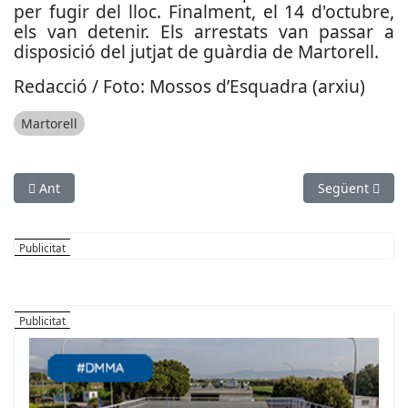
per fugir del lloc.
Finalment, el 14 d'octubre,
els van detenir. Els arrestats van passar a
disposició del jutjat de guàrdia de Martorell.
Redacció / Foto: Mossos d’Esquadra (arxiu)
Martorell
Article anterior: El TSJC confirma la pena a la dona que va mata
Article següen
Ant
Següent