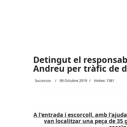
Detingut el responsab
Andreu per tràfic de 
09 Octubre 2019
Visites: 1581
Successos
A l'entrada i escorcoll, amb l'ajuda
van localitzar una peça de 35 