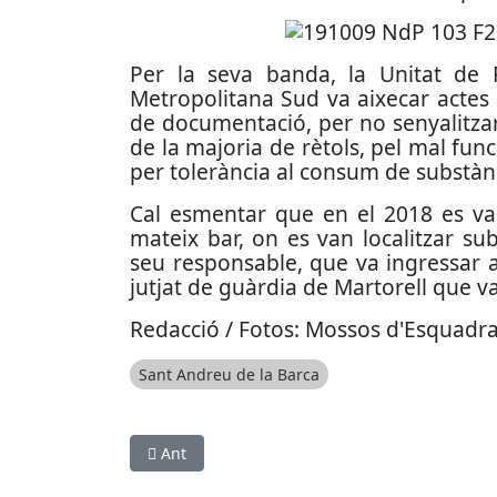
Per la seva banda, la Unitat de Po
Metropolitana Sud va aixecar actes
de documentació, per no senyalitzar
de la majoria de rètols, pel mal fu
per tolerància al consum de substàn
Cal esmentar que en el 2018 es va 
mateix bar, on es van localitzar su
seu responsable, que va ingressar a 
jutjat de guàrdia de Martorell que va
Redacció / Fotos: Mossos d'Esquadr
Sant Andreu de la Barca
Article anterior: Mor un home després de ser 
Ant