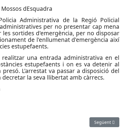
licia Administrativa de la Regió Policial
 administratives per no presentar cap mena
 les sortides d'emergència, per no disposar
ncionament de l'enllumenat d'emergència així
cies estupefaents.
realitzar una entrada administrativa en el
bstàncies estupefaents i on es va detenir al
presó. L'arrestat va passar a disposició del
 decretar la seva llibertat amb càrrecs.
a
apunyalat a Cornellà
Article següent: Pr
Següent