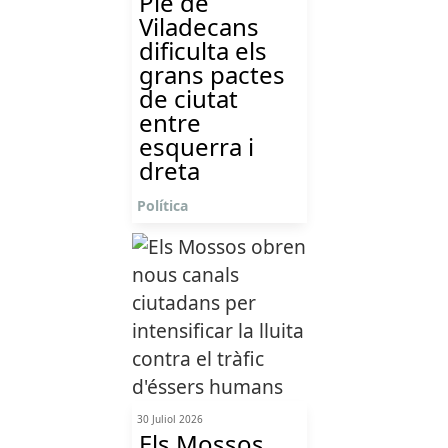
Ple de
Viladecans
dificulta els
grans pactes
de ciutat
entre
esquerra i
dreta
Política
30 Juliol 2026
Els Mossos