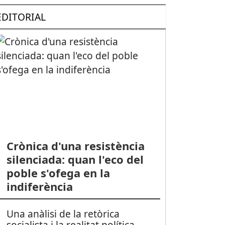
EDITORIAL
Crònica d'una resistència
silenciada: quan l'eco del
poble s'ofega en la
indiferència
Una anàlisi de la retòrica
socialista i la realitat política