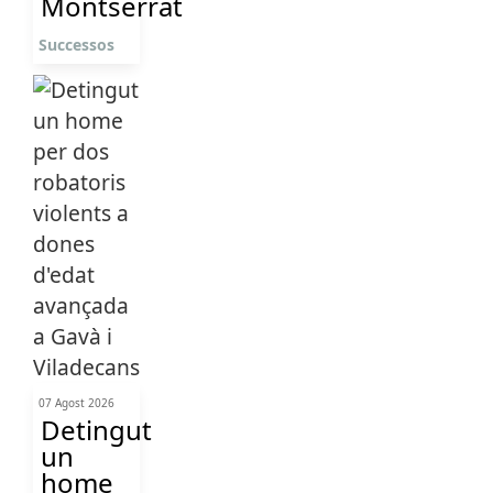
Montserrat
Successos
07 Agost 2026
Detingut
un
home