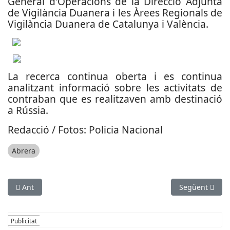
General d'Operacions de la Direcció Adjunta
de Vigilància Duanera i les Àrees Regionals de
Vigilància Duanera de Catalunya i València.
La recerca continua oberta i es continua
analitzant informació sobre les activitats de
contraban que es realitzaven amb destinació
a Rússia.
Redacció / Fotos: Policia Nacional
Abrera
Article anterior: Provoca un accident de trànsit i intenten fugir
Article següen
Ant
Següent