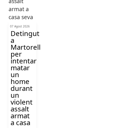
07 Agost 2026
Detingut
a
Martorell
per
intentar
matar
un
home
durant
un
violent
assalt
armat
a casa