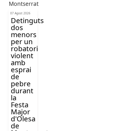
07 Agost 2026
Detinguts
dos
menors
per un
robatori
violent
amb
esprai
de
pebre
durant
la
Festa
Major
d'Olesa
de